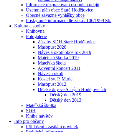
Informace o zpracování osobních údajů
Územní plán obce Staré Hodějovice
Obecně závazné vyhlášky obce
Poskytnuté informace dle zák.č. 106/1999 Sb.
Kultura a spolky
Knihovna
Fotogalerie
Zásahy SDH Staré Hodějovice
Masopust 2020
Náves a okolí obce rok 2019
Mateřská školka 2019
Mateřská škola
Adventní koncert 2011
Náves a okolí
Kostel sv. P. Marie
Masopust 2012
Dětské dny ve Starých Hodějovicích
Dětský den 2019
Dětský den 2013
Mateřská školka
SDH
Kniha návštěv
Info pro občany
Přihlášení - zasílání novinek
Praktické informace