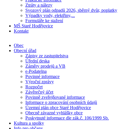
Ztráty a nálezy
Svozový plán odpadů 2026, sběrný dvůr, poplatky
Výpadky vody, elektřiny,...
Formuláře ke stažení
MŠ Staré Hodějovice
Kontakt
Obec
Obecní úřad
Zápisy ze zastupitelstva
Úřední deska
Záměry prodejů a VB
e-Podatelna
Povinné informace
Výroční zprávy
Rozpočet
Závěrečný účet
Povinně zveřejňované informace
Informace o zpracování osobních údajů
Územní plán obce Staré Hodějovice
Obecně závazné vyhlášky obce
Poskytnuté informace dle zák.č. 106/1999 Sb.
Kultura a spolky
Info pro občany