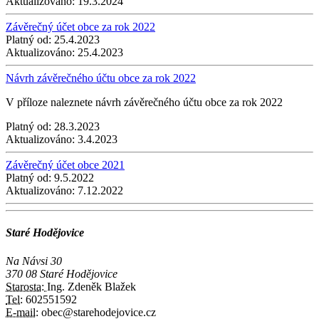
Aktualizováno:
19.3.2024
Závěrečný účet obce za rok 2022
Platný od:
25.4.2023
Aktualizováno:
25.4.2023
Návrh závěrečného účtu obce za rok 2022
V příloze naleznete návrh závěrečného účtu obce za rok 2022
Platný od:
28.3.2023
Aktualizováno:
3.4.2023
Závěrečný účet obce 2021
Platný od:
9.5.2022
Aktualizováno:
7.12.2022
Staré Hodějovice
Na Návsi 30
370 08 Staré Hodějovice
Starosta:
Ing. Zdeněk Blažek
Tel:
602551592
E-mail:
obec@starehodejovice.cz