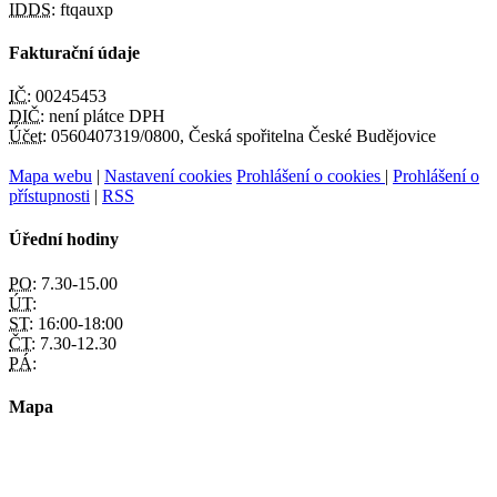
IDDS:
ftqauxp
Fakturační údaje
IČ:
00245453
DIČ:
není plátce DPH
Účet:
0560407319/0800, Česká spořitelna České Budějovice
Mapa webu
|
Nastavení cookies
Prohlášení o cookies
|
Prohlášení o
přístupnosti
|
RSS
Úřední hodiny
PO:
7.30-15.00
ÚT:
ST:
16:00-18:00
ČT:
7.30-12.30
PÁ:
Mapa