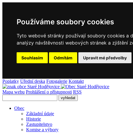
Používáme soubory cookies
Tyto webové stránky používají soubory cookies a da
analýzy návštěvnosti webových stránek a zjištění z
Souhlasím
Odmítám
Upravit mé předvolby
Poplatky
Úřední deska
Fotogalerie
Kontakt
Mapa webu
Prohlášení o přístupnosti
RSS
Obec
Základní údaje
Historie
Zastupitelstvo
Komise a výbory