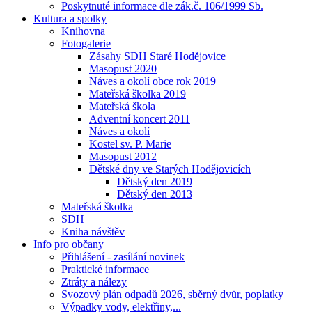
Poskytnuté informace dle zák.č. 106/1999 Sb.
Kultura a spolky
Knihovna
Fotogalerie
Zásahy SDH Staré Hodějovice
Masopust 2020
Náves a okolí obce rok 2019
Mateřská školka 2019
Mateřská škola
Adventní koncert 2011
Náves a okolí
Kostel sv. P. Marie
Masopust 2012
Dětské dny ve Starých Hodějovicích
Dětský den 2019
Dětský den 2013
Mateřská školka
SDH
Kniha návštěv
Info pro občany
Přihlášení - zasílání novinek
Praktické informace
Ztráty a nálezy
Svozový plán odpadů 2026, sběrný dvůr, poplatky
Výpadky vody, elektřiny,...