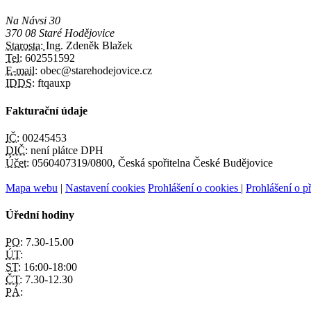
Na Návsi 30
370 08 Staré Hodějovice
Starosta:
Ing. Zdeněk Blažek
Tel:
602551592
E-mail:
obec@starehodejovice.cz
IDDS:
ftqauxp
Fakturační údaje
IČ:
00245453
DIČ:
není plátce DPH
Účet:
0560407319/0800, Česká spořitelna České Budějovice
Mapa webu
|
Nastavení cookies
Prohlášení o cookies
|
Prohlášení o př
Úřední hodiny
PO:
7.30-15.00
ÚT:
ST:
16:00-18:00
ČT:
7.30-12.30
PÁ: