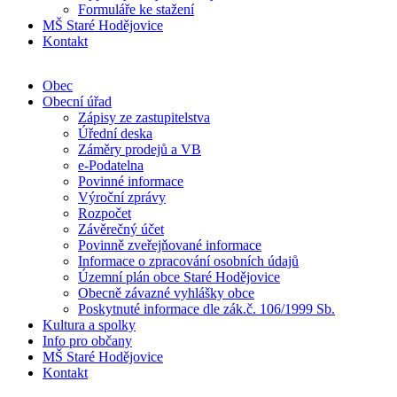
Formuláře ke stažení
MŠ Staré Hodějovice
Kontakt
Obec
Obecní úřad
Zápisy ze zastupitelstva
Úřední deska
Záměry prodejů a VB
e-Podatelna
Povinné informace
Výroční zprávy
Rozpočet
Závěrečný účet
Povinně zveřejňované informace
Informace o zpracování osobních údajů
Územní plán obce Staré Hodějovice
Obecně závazné vyhlášky obce
Poskytnuté informace dle zák.č. 106/1999 Sb.
Kultura a spolky
Info pro občany
MŠ Staré Hodějovice
Kontakt