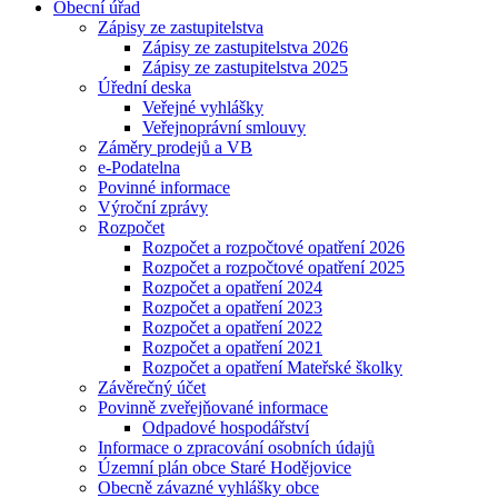
Obecní úřad
Zápisy ze zastupitelstva
Zápisy ze zastupitelstva 2026
Zápisy ze zastupitelstva 2025
Úřední deska
Veřejné vyhlášky
Veřejnoprávní smlouvy
Záměry prodejů a VB
e-Podatelna
Povinné informace
Výroční zprávy
Rozpočet
Rozpočet a rozpočtové opatření 2026
Rozpočet a rozpočtové opatření 2025
Rozpočet a opatření 2024
Rozpočet a opatření 2023
Rozpočet a opatření 2022
Rozpočet a opatření 2021
Rozpočet a opatření Mateřské školky
Závěrečný účet
Povinně zveřejňované informace
Odpadové hospodářství
Informace o zpracování osobních údajů
Územní plán obce Staré Hodějovice
Obecně závazné vyhlášky obce