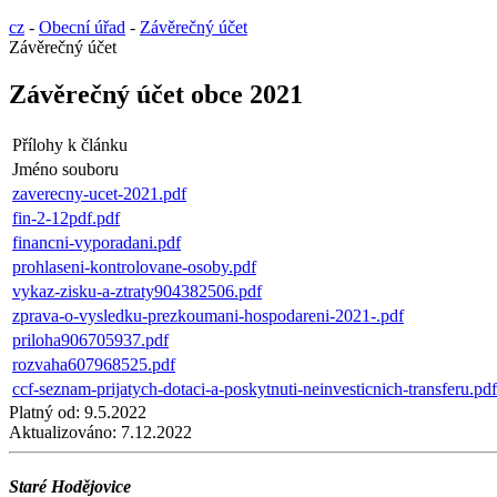
cz
-
Obecní úřad
-
Závěrečný účet
Závěrečný účet
Závěrečný účet obce 2021
Přílohy k článku
Jméno souboru
zaverecny-ucet-2021.pdf
fin-2-12pdf.pdf
financni-vyporadani.pdf
prohlaseni-kontrolovane-osoby.pdf
vykaz-zisku-a-ztraty904382506.pdf
zprava-o-vysledku-prezkoumani-hospodareni-2021-.pdf
priloha906705937.pdf
rozvaha607968525.pdf
ccf-seznam-prijatych-dotaci-a-poskytnuti-neinvesticnich-transferu.pdf
Platný od:
9.5.2022
Aktualizováno:
7.12.2022
Staré Hodějovice