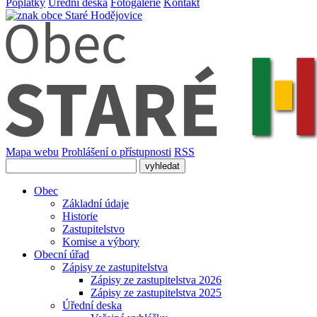
Poplatky
Úřední deska
Fotogalerie
Kontakt
Mapa webu
Prohlášení o přístupnosti
RSS
Obec
Základní údaje
Historie
Zastupitelstvo
Komise a výbory
Obecní úřad
Zápisy ze zastupitelstva
Zápisy ze zastupitelstva 2026
Zápisy ze zastupitelstva 2025
Úřední deska