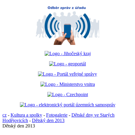
cz
-
Kultura a spolky
-
Fotogalerie
-
Dětské dny ve Starých
Hodějovicích
-
Dětský den 2013
Dětský den 2013