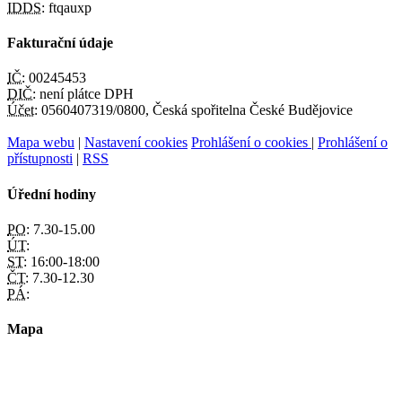
IDDS:
ftqauxp
Fakturační údaje
IČ:
00245453
DIČ:
není plátce DPH
Účet:
0560407319/0800, Česká spořitelna České Budějovice
Mapa webu
|
Nastavení cookies
Prohlášení o cookies
|
Prohlášení o
přístupnosti
|
RSS
Úřední hodiny
PO:
7.30-15.00
ÚT:
ST:
16:00-18:00
ČT:
7.30-12.30
PÁ:
Mapa