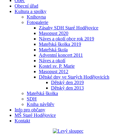
Obec
Obecní úřad
Kultura a spolky
Knihovna
Fotogalerie
Zásahy SDH Staré Hodějovice
Masopust 2020
Náves a okolí obce rok 2019
Mateřská školka 2019
Mateřská škola
Adventní koncert 2011
Náves a okolí
Kostel sv. P. Marie
Masopust 2012
Dětské dny ve Starých Hodějovicích
Dětský den 2019
Dětský den 2013
Mateřská školka
SDH
Kniha návštěv
Info pro občany
MŠ Staré Hodějovice
Kontakt