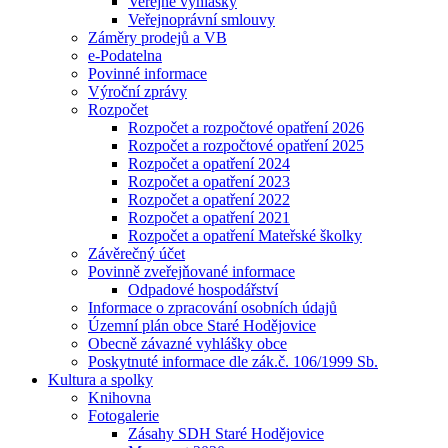
Veřejné vyhlášky
Veřejnoprávní smlouvy
Záměry prodejů a VB
e-Podatelna
Povinné informace
Výroční zprávy
Rozpočet
Rozpočet a rozpočtové opatření 2026
Rozpočet a rozpočtové opatření 2025
Rozpočet a opatření 2024
Rozpočet a opatření 2023
Rozpočet a opatření 2022
Rozpočet a opatření 2021
Rozpočet a opatření Mateřské školky
Závěrečný účet
Povinně zveřejňované informace
Odpadové hospodářství
Informace o zpracování osobních údajů
Územní plán obce Staré Hodějovice
Obecně závazné vyhlášky obce
Poskytnuté informace dle zák.č. 106/1999 Sb.
Kultura a spolky
Knihovna
Fotogalerie
Zásahy SDH Staré Hodějovice