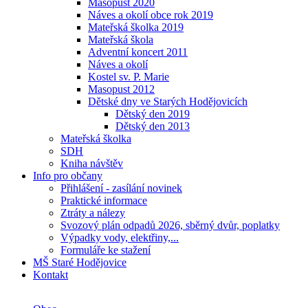
Masopust 2020
Náves a okolí obce rok 2019
Mateřská školka 2019
Mateřská škola
Adventní koncert 2011
Náves a okolí
Kostel sv. P. Marie
Masopust 2012
Dětské dny ve Starých Hodějovicích
Dětský den 2019
Dětský den 2013
Mateřská školka
SDH
Kniha návštěv
Info pro občany
Přihlášení - zasílání novinek
Praktické informace
Ztráty a nálezy
Svozový plán odpadů 2026, sběrný dvůr, poplatky
Výpadky vody, elektřiny,...
Formuláře ke stažení
MŠ Staré Hodějovice
Kontakt