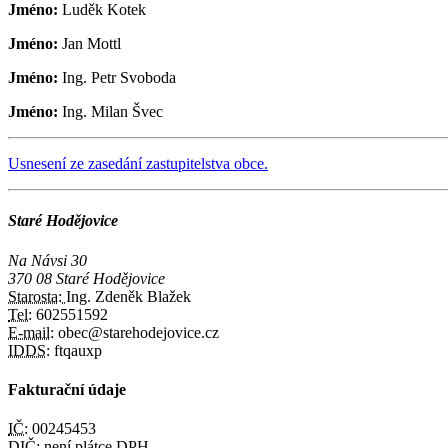
Jméno:
Luděk Kotek
Jméno:
Jan Mottl
Jméno:
Ing. Petr Svoboda
Jméno:
Ing. Milan Švec
Usnesení ze zasedání zastupitelstva obce.
Staré Hodějovice
Na Návsi 30
370 08 Staré Hodějovice
Starosta:
Ing. Zdeněk Blažek
Tel:
602551592
E-mail:
obec@starehodejovice.cz
IDDS:
ftqauxp
Fakturační údaje
IČ:
00245453
DIČ:
není plátce DPH