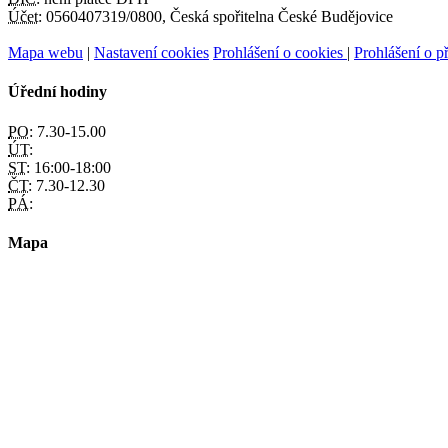
Účet:
0560407319/0800, Česká spořitelna České Budějovice
Mapa webu
|
Nastavení cookies
Prohlášení o cookies
|
Prohlášení o př
Úřední hodiny
PO:
7.30-15.00
ÚT:
ST:
16:00-18:00
ČT:
7.30-12.30
PÁ:
Mapa