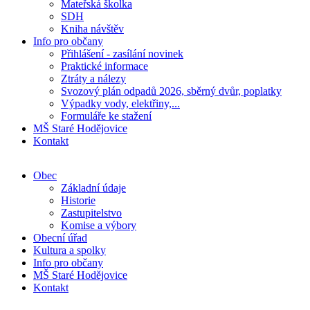
Mateřská školka
SDH
Kniha návštěv
Info pro občany
Přihlášení - zasílání novinek
Praktické informace
Ztráty a nálezy
Svozový plán odpadů 2026, sběrný dvůr, poplatky
Výpadky vody, elektřiny,...
Formuláře ke stažení
MŠ Staré Hodějovice
Kontakt
Obec
Základní údaje
Historie
Zastupitelstvo
Komise a výbory
Obecní úřad
Kultura a spolky
Info pro občany
MŠ Staré Hodějovice
Kontakt