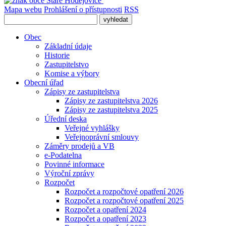
Mapa webu
Prohlášení o přístupnosti
RSS
Obec
Základní údaje
Historie
Zastupitelstvo
Komise a výbory
Obecní úřad
Zápisy ze zastupitelstva
Zápisy ze zastupitelstva 2026
Zápisy ze zastupitelstva 2025
Úřední deska
Veřejné vyhlášky
Veřejnoprávní smlouvy
Záměry prodejů a VB
e-Podatelna
Povinné informace
Výroční zprávy
Rozpočet
Rozpočet a rozpočtové opatření 2026
Rozpočet a rozpočtové opatření 2025
Rozpočet a opatření 2024
Rozpočet a opatření 2023