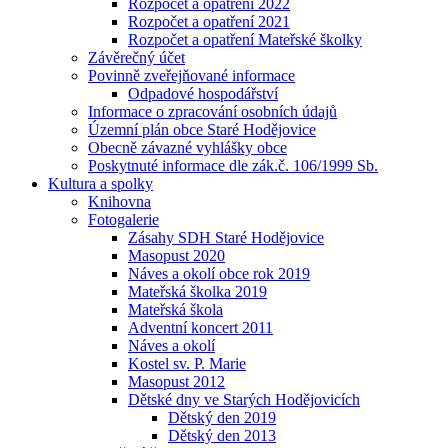
Rozpočet a opatření 2022
Rozpočet a opatření 2021
Rozpočet a opatření Mateřské školky
Závěrečný účet
Povinně zveřejňované informace
Odpadové hospodářství
Informace o zpracování osobních údajů
Územní plán obce Staré Hodějovice
Obecně závazné vyhlášky obce
Poskytnuté informace dle zák.č. 106/1999 Sb.
Kultura a spolky
Knihovna
Fotogalerie
Zásahy SDH Staré Hodějovice
Masopust 2020
Náves a okolí obce rok 2019
Mateřská školka 2019
Mateřská škola
Adventní koncert 2011
Náves a okolí
Kostel sv. P. Marie
Masopust 2012
Dětské dny ve Starých Hodějovicích
Dětský den 2019
Dětský den 2013