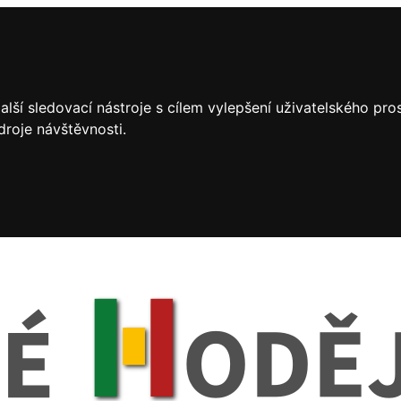
lší sledovací nástroje s cílem vylepšení uživatelského pr
droje návštěvnosti.