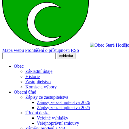
Mapa webu
Prohlášení o přístupnosti
RSS
Obec
Základní údaje
Historie
Zastupitelstvo
Komise a výbory
Obecní úřad
Zápisy ze zastupitelstva
Zápisy ze zastupitelstva 2026
Zápisy ze zastupitelstva 2025
Úřední deska
Veřejné vyhlášky
Veřejnoprávní smlouvy
Záměry prodejů a VB