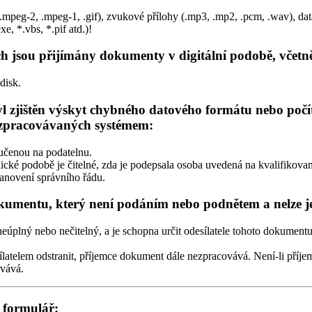
g, .mpeg-2, .mpeg-1, .gif), zvukové přílohy (.mp3, .mp2, .pcm, .wav), data
, *.vbs, *.pif atd.)!
h jsou přijímány dokumenty v digitální podobě, včetn
disk.
 zjištěn výskyt chybného datového formátu nebo počít
 zpracovávaných systémem:
učenou na podatelnu.
ické podobě je čitelné, zda je podepsala osoba uvedená na kvalifikovaném
stanovení správního řádu.
mentu, který není podáním nebo podnětem a nelze jej
plný nebo nečitelný, a je schopna určit odesílatele tohoto dokumentu a
latelem odstranit, příjemce dokument dále nezpracovává. Není-li příje
ovává.
 formulář: