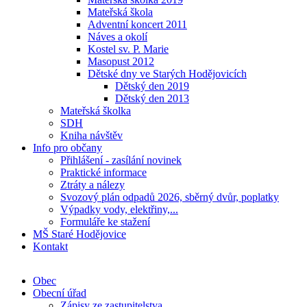
Mateřská škola
Adventní koncert 2011
Náves a okolí
Kostel sv. P. Marie
Masopust 2012
Dětské dny ve Starých Hodějovicích
Dětský den 2019
Dětský den 2013
Mateřská školka
SDH
Kniha návštěv
Info pro občany
Přihlášení - zasílání novinek
Praktické informace
Ztráty a nálezy
Svozový plán odpadů 2026, sběrný dvůr, poplatky
Výpadky vody, elektřiny,...
Formuláře ke stažení
MŠ Staré Hodějovice
Kontakt
Obec
Obecní úřad
Zápisy ze zastupitelstva