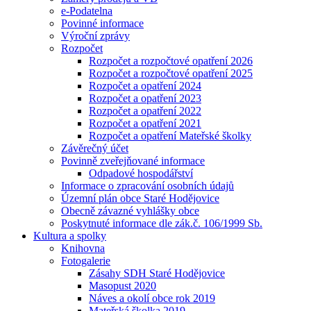
e-Podatelna
Povinné informace
Výroční zprávy
Rozpočet
Rozpočet a rozpočtové opatření 2026
Rozpočet a rozpočtové opatření 2025
Rozpočet a opatření 2024
Rozpočet a opatření 2023
Rozpočet a opatření 2022
Rozpočet a opatření 2021
Rozpočet a opatření Mateřské školky
Závěrečný účet
Povinně zveřejňované informace
Odpadové hospodářství
Informace o zpracování osobních údajů
Územní plán obce Staré Hodějovice
Obecně závazné vyhlášky obce
Poskytnuté informace dle zák.č. 106/1999 Sb.
Kultura a spolky
Knihovna
Fotogalerie
Zásahy SDH Staré Hodějovice
Masopust 2020
Náves a okolí obce rok 2019
Mateřská školka 2019