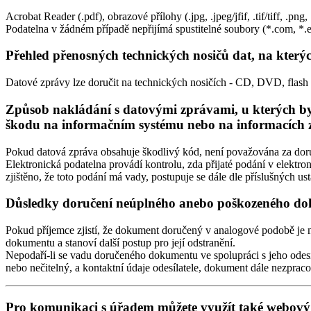
Acrobat Reader (.pdf), obrazové přílohy (.jpg, .jpeg/jfif, .tif/tiff, .pn
Podatelna v žádném případě nepřijímá spustitelné soubory (*.com, *.exe
Přehled přenosných technických nosičů dat, na kterýc
Datové zprávy lze doručit na technických nosičích - CD, DVD, flash 
Způsob nakládání s datovými zprávami, u kterých byl
škodu na informačním systému nebo na informacích
Pokud datová zpráva obsahuje škodlivý kód, není považována za dor
Elektronická podatelna provádí kontrolu, zda přijaté podání v elektron
zjištěno, že toto podání má vady, postupuje se dále dle příslušných u
Důsledky doručení neúplného anebo poškozeného doku
Pokud příjemce zjistí, že dokument doručený v analogové podobě je neú
dokumentu a stanoví další postup pro její odstranění.
Nepodaří-li se vadu doručeného dokumentu ve spolupráci s jeho odesí
nebo nečitelný, a kontaktní údaje odesílatele, dokument dále nezprac
Pro komunikaci s úřadem můžete využít také webový