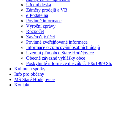
Úřední deska
Záměry prodejů a VB
e-Podatelna
Povinné informace
Výroční zprávy
Rozpočet
Závěrečný účet
Povinně zveřejňované informace
Informace o zpracování osobních údajů
Územní plán obce Staré Hodějovice
Obecně závazné vyhlášky obce
Poskytnuté informace dle zák.č. 106/1999 Sb.
Kultura a spolky
Info pro občany
MŠ Staré Hodějovice
Kontakt