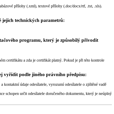
bázové přílohy (.xml), textové přílohy (.doc/docx/rtf, .txt, .xls).
ě jejich technických parametrů:
ačového programu, který je způsobilý přivodit
 certifikátu a zda je certifikát platný. Pokud je při této kontrole
 vyřídit podle jiného právního předpisu:
 kontaktní údaje odesílatele, vyrozumí odesílatele o zjištěné vadě
mce schopen určit odesílatele doručeného dokumentu, který je neúplný