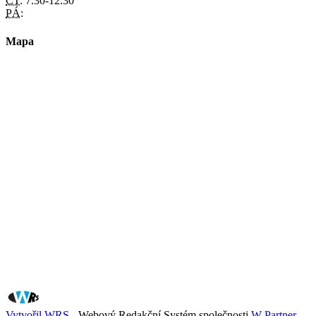
ČT:
7.30-12.30
PÁ:
Mapa
Vytvořil WRS
- Webový Redakční Systém společnosti
W Partner