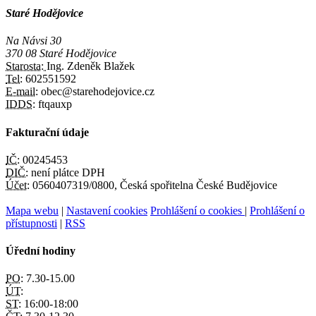
Staré Hodějovice
Na Návsi 30
370 08 Staré Hodějovice
Starosta:
Ing. Zdeněk Blažek
Tel:
602551592
E-mail:
obec@starehodejovice.cz
IDDS:
ftqauxp
Fakturační údaje
IČ:
00245453
DIČ:
není plátce DPH
Účet:
0560407319/0800, Česká spořitelna České Budějovice
Mapa webu
|
Nastavení cookies
Prohlášení o cookies
|
Prohlášení o
přístupnosti
|
RSS
Úřední hodiny
PO:
7.30-15.00
ÚT:
ST:
16:00-18:00