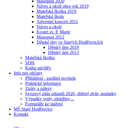
Masopust 2020
Náves a okolí obce rok 2019
Mateřská školka 2019
Mateřská škola
Adventní koncert 2011
Náves a okolí
Kostel sv. P. Marie
Masopust 2012
Dětské dny ve Starých Hodějovicích
Dětský den 2019
Dětský den 2013
Mateřská školka
SDH
Kniha návštěv
Info pro občany
Přihlášení - zasílání novinek
Praktické informace
Ztráty a nálezy
Svozový plán odpadů 2026, sběrný dvůr, poplatky
Výpadky vody, elektřiny,...
Formuláře ke stažení
MŠ Staré Hodějovice
Kontakt