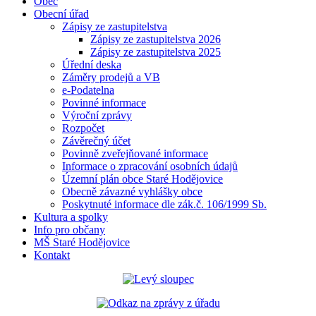
Obec
Obecní úřad
Zápisy ze zastupitelstva
Zápisy ze zastupitelstva 2026
Zápisy ze zastupitelstva 2025
Úřední deska
Záměry prodejů a VB
e-Podatelna
Povinné informace
Výroční zprávy
Rozpočet
Závěrečný účet
Povinně zveřejňované informace
Informace o zpracování osobních údajů
Územní plán obce Staré Hodějovice
Obecně závazné vyhlášky obce
Poskytnuté informace dle zák.č. 106/1999 Sb.
Kultura a spolky
Info pro občany
MŠ Staré Hodějovice
Kontakt