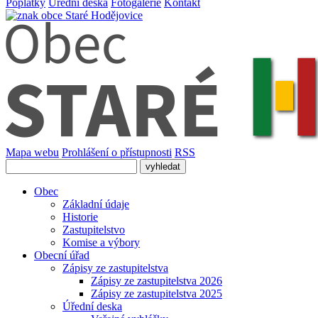
Poplatky
Úřední deska
Fotogalerie
Kontakt
Mapa webu
Prohlášení o přístupnosti
RSS
Obec
Základní údaje
Historie
Zastupitelstvo
Komise a výbory
Obecní úřad
Zápisy ze zastupitelstva
Zápisy ze zastupitelstva 2026
Zápisy ze zastupitelstva 2025
Úřední deska