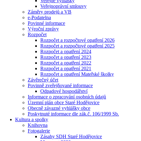
Veřejné vyhlášky
Veřejnoprávní smlouvy
Záměry prodejů a VB
e-Podatelna
Povinné informace
Výroční zprávy
Rozpočet
Rozpočet a rozpočtové opatření 2026
Rozpočet a rozpočtové opatření 2025
Rozpočet a opatření 2024
Rozpočet a opatření 2023
Rozpočet a opatření 2022
Rozpočet a opatření 2021
Rozpočet a opatření Mateřské školky
Závěrečný účet
Povinně zveřejňované informace
Odpadové hospodářství
Informace o zpracování osobních údajů
Územní plán obce Staré Hodějovice
Obecně závazné vyhlášky obce
Poskytnuté informace dle zák.č. 106/1999 Sb.
Kultura a spolky
Knihovna
Fotogalerie
Zásahy SDH Staré Hodějovice