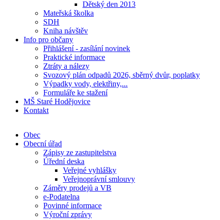
Dětský den 2013
Mateřská školka
SDH
Kniha návštěv
Info pro občany
Přihlášení - zasílání novinek
Praktické informace
Ztráty a nálezy
Svozový plán odpadů 2026, sběrný dvůr, poplatky
Výpadky vody, elektřiny,...
Formuláře ke stažení
MŠ Staré Hodějovice
Kontakt
Obec
Obecní úřad
Zápisy ze zastupitelstva
Úřední deska
Veřejné vyhlášky
Veřejnoprávní smlouvy
Záměry prodejů a VB
e-Podatelna
Povinné informace
Výroční zprávy