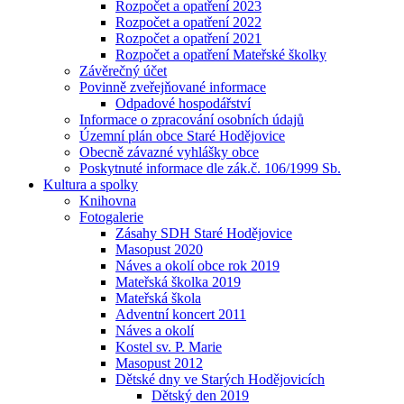
Rozpočet a opatření 2023
Rozpočet a opatření 2022
Rozpočet a opatření 2021
Rozpočet a opatření Mateřské školky
Závěrečný účet
Povinně zveřejňované informace
Odpadové hospodářství
Informace o zpracování osobních údajů
Územní plán obce Staré Hodějovice
Obecně závazné vyhlášky obce
Poskytnuté informace dle zák.č. 106/1999 Sb.
Kultura a spolky
Knihovna
Fotogalerie
Zásahy SDH Staré Hodějovice
Masopust 2020
Náves a okolí obce rok 2019
Mateřská školka 2019
Mateřská škola
Adventní koncert 2011
Náves a okolí
Kostel sv. P. Marie
Masopust 2012
Dětské dny ve Starých Hodějovicích
Dětský den 2019