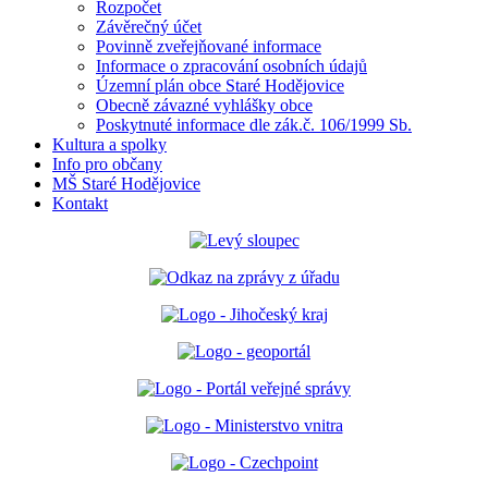
Rozpočet
Závěrečný účet
Povinně zveřejňované informace
Informace o zpracování osobních údajů
Územní plán obce Staré Hodějovice
Obecně závazné vyhlášky obce
Poskytnuté informace dle zák.č. 106/1999 Sb.
Kultura a spolky
Info pro občany
MŠ Staré Hodějovice
Kontakt