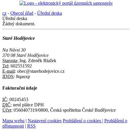
cz
-
Obecní úřad
-
Úřední deska
Úřední deska
Žádný dokument.
Staré Hodějovice
Na Návsi 30
370 08 Staré Hodějovice
Starosta:
Ing. Zdeněk Blažek
Tel:
602551592
E-mail:
obec@starehodejovice.cz
IDDS:
ftqauxp
Fakturační údaje
IČ:
00245453
DIČ:
není plátce DPH
Účet:
0560407319/0800, Česká spořitelna České Budějovice
Mapa webu
|
Nastavení cookies
Prohlášení o cookies
|
Prohlášení o
přístupnosti
|
RSS