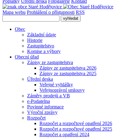
Poplatky
Úřední deska
Fotogalerie
Kontakt
Mapa webu
Prohlášení o přístupnosti
RSS
Obec
Základní údaje
Historie
Zastupitelstvo
Komise a výbory
Obecní úřad
Zápisy ze zastupitelstva
Zápisy ze zastupitelstva 2026
Zápisy ze zastupitelstva 2025
Úřední deska
Veřejné vyhlášky
Veřejnoprávní smlouvy
Záměry prodejů a VB
e-Podatelna
Povinné informace
Výroční zprávy
Rozpočet
Rozpočet a rozpočtové opatření 2026
Rozpočet a rozpočtové opatření 2025
Rozpočet a opatření 2024