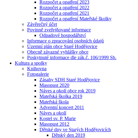
Rozpočet a opatření 2023
Rozpočet a opatření 2022
Rozpočet a opatření 2021
Rozpočet a opatření Mateřské školky
Závěrečný účet
Povinně zveřejňované informace
Odpadové hospodářství
Informace o zpracování osobních údajů
Územní plán obce Staré Hodějovice
Obecně závazné vyhlášky obce
Poskytnuté informace dle zák.č. 106/1999 Sb.
Kultura a spolky
Knihovna
Fotogalerie
Zásahy SDH Staré Hodějovice
Masopust 2020
Náves a okolí obce rok 2019
Mateřská školka 2019
Mateřská škola
Adventní koncert 2011
Náves a okolí
Kostel sv. P. Marie
Masopust 2012
Dětské dny ve Starých Hodějovicích
Dětský den 2019