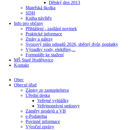
Dětský den 2013
Mateřská školka
SDH
Kniha návštěv
Info pro občany
Přihlášení - zasílání novinek
Praktické informace
Ztráty a nálezy
Svozový plán odpadů 2026, sběrný dvůr, poplatky
Výpadky vody, elektřiny,...
Formuláře ke stažení
MŠ Staré Hodějovice
Kontakt
Obec
Obecní úřad
Zápisy ze zastupitelstva
Úřední deska
Veřejné vyhlášky
Veřejnoprávní smlouvy
Záměry prodejů a VB
e-Podatelna
Povinné informace
Výroční zprávy