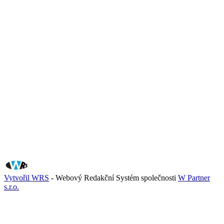
Vytvořil WRS
- Webový Redakční Systém společnosti
W Partner
s.r.o.