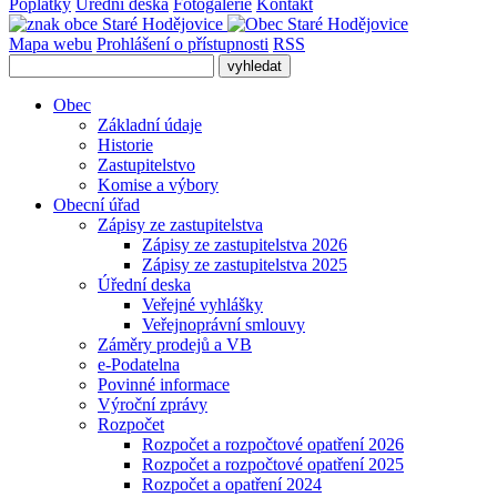
Poplatky
Úřední deska
Fotogalerie
Kontakt
Mapa webu
Prohlášení o přístupnosti
RSS
Obec
Základní údaje
Historie
Zastupitelstvo
Komise a výbory
Obecní úřad
Zápisy ze zastupitelstva
Zápisy ze zastupitelstva 2026
Zápisy ze zastupitelstva 2025
Úřední deska
Veřejné vyhlášky
Veřejnoprávní smlouvy
Záměry prodejů a VB
e-Podatelna
Povinné informace
Výroční zprávy
Rozpočet
Rozpočet a rozpočtové opatření 2026
Rozpočet a rozpočtové opatření 2025
Rozpočet a opatření 2024