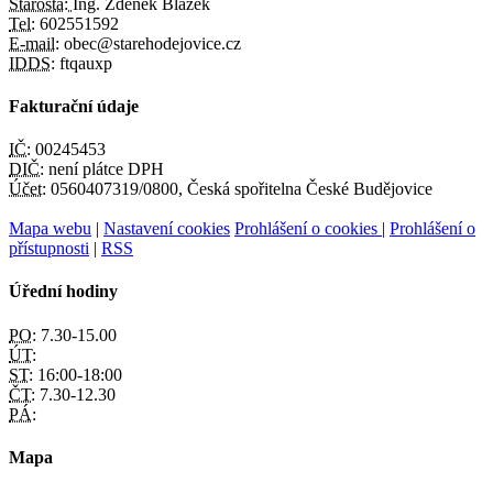
Starosta:
Ing. Zdeněk Blažek
Tel:
602551592
E-mail:
obec@starehodejovice.cz
IDDS:
ftqauxp
Fakturační údaje
IČ:
00245453
DIČ:
není plátce DPH
Účet:
0560407319/0800, Česká spořitelna České Budějovice
Mapa webu
|
Nastavení cookies
Prohlášení o cookies
|
Prohlášení o
přístupnosti
|
RSS
Úřední hodiny
PO:
7.30-15.00
ÚT:
ST:
16:00-18:00
ČT:
7.30-12.30
PÁ:
Mapa