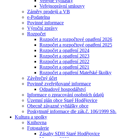
Veřejné vyhlášky
Veřejnoprávní smlouvy
Záměry prodejů a VB
e-Podatelna
Povinné informace
Výroční zprávy
Rozpočet
Rozpočet a rozpočtové opatření 2026
Rozpočet a rozpočtové opatření 2025
Rozpočet a opatření 2024
Rozpočet a opatření 2023
Rozpočet a opatření 2022
Rozpočet a opatření 2021
Rozpočet a opatření Mateřské školky
Závěrečný účet
Povinně zveřejňované informace
Odpadové hospodářství
Informace o zpracování osobních údajů
Územní plán obce Staré Hodějovice
Obecně závazné vyhlášky obce
Poskytnuté informace dle zák.č. 106/1999 Sb.
Kultura a spolky
Knihovna
Fotogalerie
Zásahy SDH Staré Hodějovice