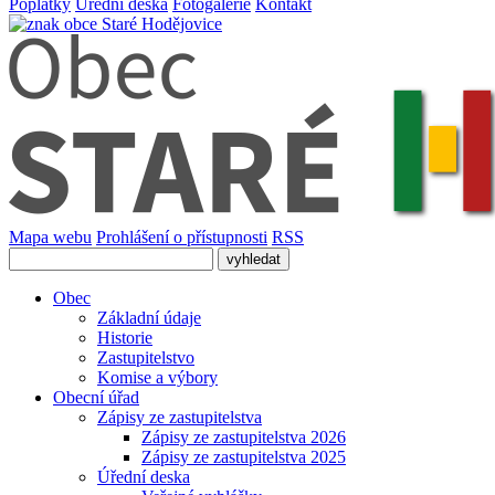
Poplatky
Úřední deska
Fotogalerie
Kontakt
Mapa webu
Prohlášení o přístupnosti
RSS
Obec
Základní údaje
Historie
Zastupitelstvo
Komise a výbory
Obecní úřad
Zápisy ze zastupitelstva
Zápisy ze zastupitelstva 2026
Zápisy ze zastupitelstva 2025
Úřední deska