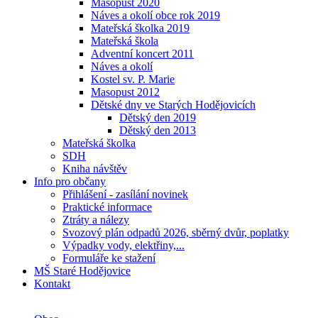
Masopust 2020
Náves a okolí obce rok 2019
Mateřská školka 2019
Mateřská škola
Adventní koncert 2011
Náves a okolí
Kostel sv. P. Marie
Masopust 2012
Dětské dny ve Starých Hodějovicích
Dětský den 2019
Dětský den 2013
Mateřská školka
SDH
Kniha návštěv
Info pro občany
Přihlášení - zasílání novinek
Praktické informace
Ztráty a nálezy
Svozový plán odpadů 2026, sběrný dvůr, poplatky
Výpadky vody, elektřiny,...
Formuláře ke stažení
MŠ Staré Hodějovice
Kontakt