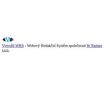
Vytvořil WRS
- Webový Redakční Systém společnosti
W Partner
s.r.o.