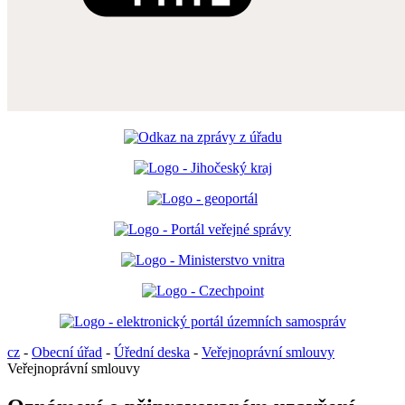
cz
-
Obecní úřad
-
Úřední deska
-
Veřejnoprávní smlouvy
Veřejnoprávní smlouvy