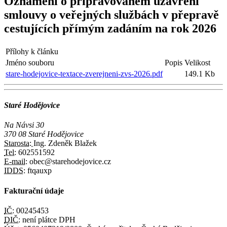
Oznámení o připravovaném uzavření
smlouvy o veřejných službách v přepravě
cestujících přímým zadáním na rok 2026
Přílohy k článku
Jméno souboru
Popis
Velikost
stare-hodejovice-textace-zverejneni-zvs-2026.pdf
149.1 Kb
Staré Hodějovice
Na Návsi 30
370 08 Staré Hodějovice
Starosta:
Ing. Zdeněk Blažek
Tel:
602551592
E-mail:
obec@starehodejovice.cz
IDDS:
ftqauxp
Fakturační údaje
IČ:
00245453
DIČ:
není plátce DPH