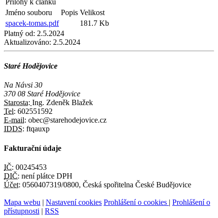
Přílohy k článku
Jméno souboru
Popis
Velikost
spacek-tomas.pdf
181.7 Kb
Platný od:
2.5.2024
Aktualizováno:
2.5.2024
Staré Hodějovice
Na Návsi 30
370 08 Staré Hodějovice
Starosta:
Ing. Zdeněk Blažek
Tel:
602551592
E-mail:
obec@starehodejovice.cz
IDDS:
ftqauxp
Fakturační údaje
IČ:
00245453
DIČ:
není plátce DPH
Účet:
0560407319/0800, Česká spořitelna České Budějovice
Mapa webu
|
Nastavení cookies
Prohlášení o cookies
|
Prohlášení o
přístupnosti
|
RSS