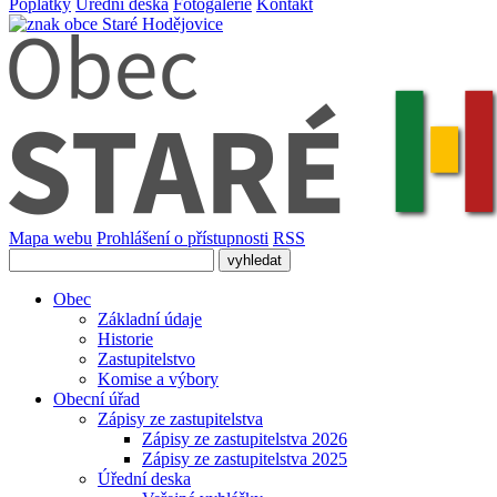
Poplatky
Úřední deska
Fotogalerie
Kontakt
Mapa webu
Prohlášení o přístupnosti
RSS
Obec
Základní údaje
Historie
Zastupitelstvo
Komise a výbory
Obecní úřad
Zápisy ze zastupitelstva
Zápisy ze zastupitelstva 2026
Zápisy ze zastupitelstva 2025
Úřední deska