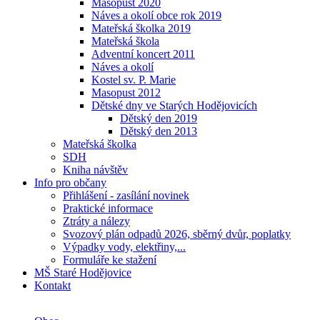
Masopust 2020
Náves a okolí obce rok 2019
Mateřská školka 2019
Mateřská škola
Adventní koncert 2011
Náves a okolí
Kostel sv. P. Marie
Masopust 2012
Dětské dny ve Starých Hodějovicích
Dětský den 2019
Dětský den 2013
Mateřská školka
SDH
Kniha návštěv
Info pro občany
Přihlášení - zasílání novinek
Praktické informace
Ztráty a nálezy
Svozový plán odpadů 2026, sběrný dvůr, poplatky
Výpadky vody, elektřiny,...
Formuláře ke stažení
MŠ Staré Hodějovice
Kontakt