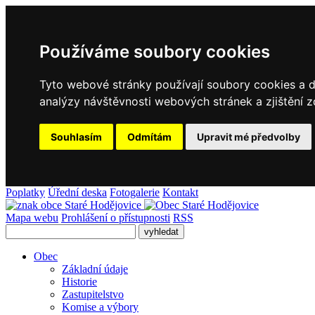
Používáme soubory cookies
Tyto webové stránky používají soubory cookies a da
analýzy návštěvnosti webových stránek a zjištění z
Souhlasím
Odmítám
Upravit mé předvolby
Poplatky
Úřední deska
Fotogalerie
Kontakt
Mapa webu
Prohlášení o přístupnosti
RSS
Obec
Základní údaje
Historie
Zastupitelstvo
Komise a výbory