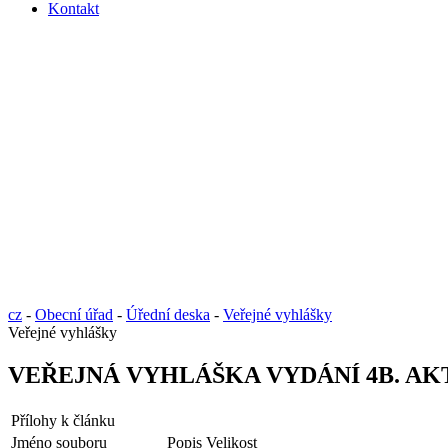
Kontakt
cz
-
Obecní úřad
-
Úřední deska
-
Veřejné vyhlášky
Veřejné vyhlášky
VEŘEJNÁ VYHLÁŠKA VYDÁNÍ 4B. A
Přílohy k článku
Jméno souboru
Popis
Velikost