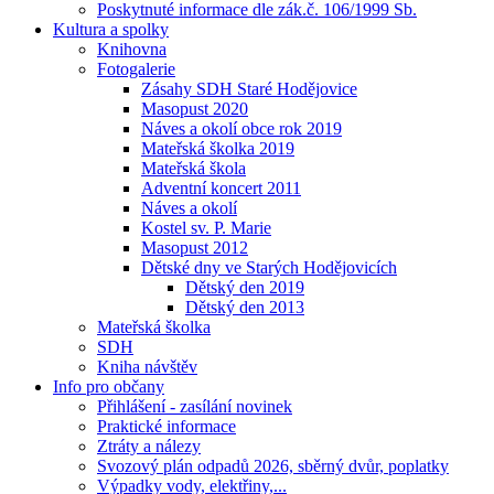
Poskytnuté informace dle zák.č. 106/1999 Sb.
Kultura a spolky
Knihovna
Fotogalerie
Zásahy SDH Staré Hodějovice
Masopust 2020
Náves a okolí obce rok 2019
Mateřská školka 2019
Mateřská škola
Adventní koncert 2011
Náves a okolí
Kostel sv. P. Marie
Masopust 2012
Dětské dny ve Starých Hodějovicích
Dětský den 2019
Dětský den 2013
Mateřská školka
SDH
Kniha návštěv
Info pro občany
Přihlášení - zasílání novinek
Praktické informace
Ztráty a nálezy
Svozový plán odpadů 2026, sběrný dvůr, poplatky
Výpadky vody, elektřiny,...