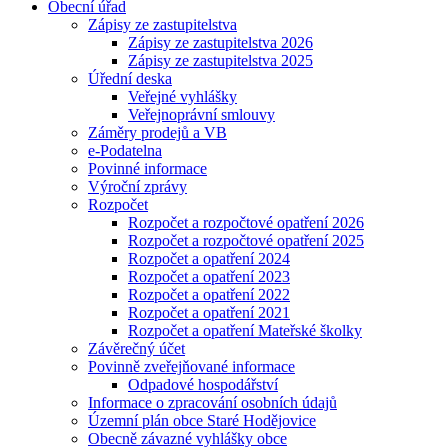
Obecní úřad
Zápisy ze zastupitelstva
Zápisy ze zastupitelstva 2026
Zápisy ze zastupitelstva 2025
Úřední deska
Veřejné vyhlášky
Veřejnoprávní smlouvy
Záměry prodejů a VB
e-Podatelna
Povinné informace
Výroční zprávy
Rozpočet
Rozpočet a rozpočtové opatření 2026
Rozpočet a rozpočtové opatření 2025
Rozpočet a opatření 2024
Rozpočet a opatření 2023
Rozpočet a opatření 2022
Rozpočet a opatření 2021
Rozpočet a opatření Mateřské školky
Závěrečný účet
Povinně zveřejňované informace
Odpadové hospodářství
Informace o zpracování osobních údajů
Územní plán obce Staré Hodějovice
Obecně závazné vyhlášky obce