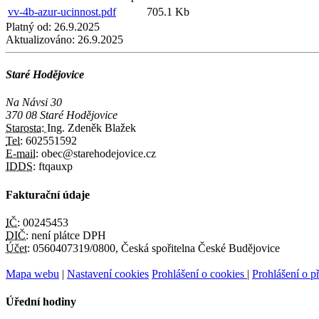
vv-4b-azur-ucinnost.pdf
705.1 Kb
Platný od:
26.9.2025
Aktualizováno:
26.9.2025
Staré Hodějovice
Na Návsi 30
370 08 Staré Hodějovice
Starosta:
Ing. Zdeněk Blažek
Tel:
602551592
E-mail:
obec@starehodejovice.cz
IDDS:
ftqauxp
Fakturační údaje
IČ:
00245453
DIČ:
není plátce DPH
Účet:
0560407319/0800, Česká spořitelna České Budějovice
Mapa webu
|
Nastavení cookies
Prohlášení o cookies
|
Prohlášení o př
Úřední hodiny