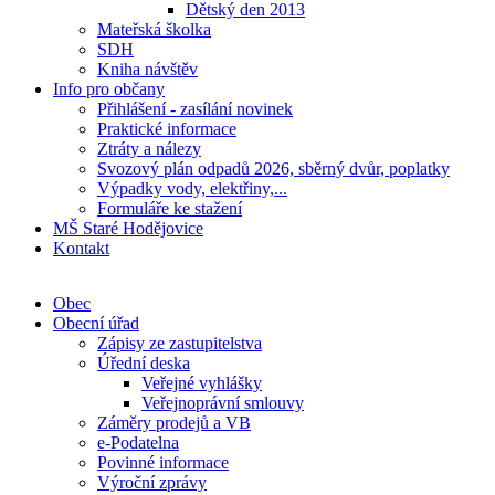
Dětský den 2013
Mateřská školka
SDH
Kniha návštěv
Info pro občany
Přihlášení - zasílání novinek
Praktické informace
Ztráty a nálezy
Svozový plán odpadů 2026, sběrný dvůr, poplatky
Výpadky vody, elektřiny,...
Formuláře ke stažení
MŠ Staré Hodějovice
Kontakt
Obec
Obecní úřad
Zápisy ze zastupitelstva
Úřední deska
Veřejné vyhlášky
Veřejnoprávní smlouvy
Záměry prodejů a VB
e-Podatelna
Povinné informace
Výroční zprávy