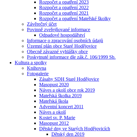
Rozpočet a opatření 2023
Rozpočet a opatření 2022
Rozpočet a opatření 2021
Rozpočet a opatření Mateřské školky
Závěrečný účet
Povinně zveřejňované informace
Odpadové hospodářství
Informace o zpracování osobních údajů
Územní plán obce Staré Hodějovice
Obecně závazné vyhlášky obce
Poskytnuté informace dle zák.č. 106/1999 Sb.
Kultura a spolky
Knihovna
Fotogalerie
Zásahy SDH Staré Hodějovice
Masopust 2020
Náves a okolí obce rok 2019
Mateřská školka 2019
Mateřská škola
Adventní koncert 2011
Náves a okolí
Kostel sv. P. Marie
Masopust 2012
Dětské dny ve Starých Hodějovicích
Dětský den 2019