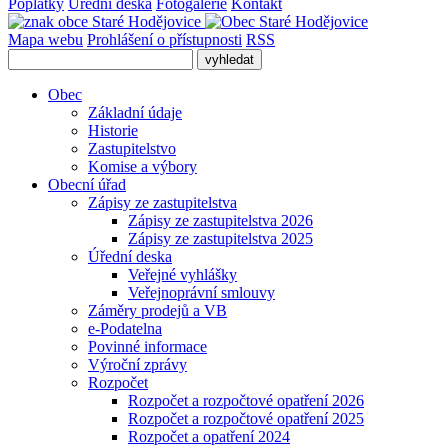
Poplatky
Úřední deska
Fotogalerie
Kontakt
Mapa webu
Prohlášení o přístupnosti
RSS
Obec
Základní údaje
Historie
Zastupitelstvo
Komise a výbory
Obecní úřad
Zápisy ze zastupitelstva
Zápisy ze zastupitelstva 2026
Zápisy ze zastupitelstva 2025
Úřední deska
Veřejné vyhlášky
Veřejnoprávní smlouvy
Záměry prodejů a VB
e-Podatelna
Povinné informace
Výroční zprávy
Rozpočet
Rozpočet a rozpočtové opatření 2026
Rozpočet a rozpočtové opatření 2025
Rozpočet a opatření 2024