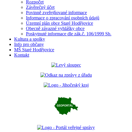
Rozpočet
Závěrečný účet
Povinně zveřejňované informace
Informace o zpracování osobních údajů
Územní plán obce Staré Hodějovice
Obecně závazné vyhlášky obce
Poskytnuté informace dle zák.č. 106/1999 Sb.
Kultura a spolky
Info pro občany
MŠ Staré Hodějovice
Kontakt