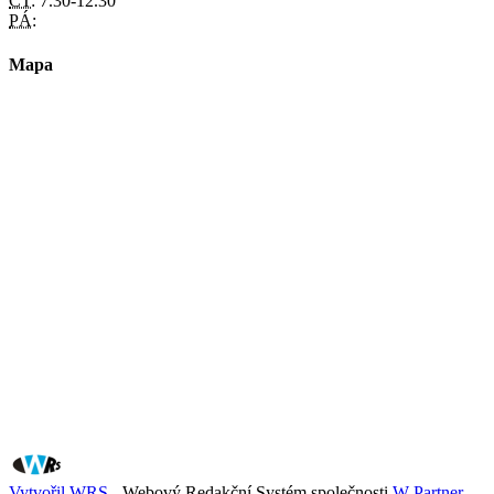
ČT:
7.30-12.30
PÁ:
Mapa
Vytvořil WRS
- Webový Redakční Systém společnosti
W Partner