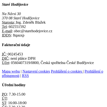
Staré Hodějovice
Na Návsi 30
370 08 Staré Hodějovice
Starosta:
Ing. Zdeněk Blažek
Tel:
602551592
E-mail:
obec@starehodejovice.cz
IDDS:
ftqauxp
Fakturační údaje
IČ:
00245453
DIČ:
není plátce DPH
Účet:
0560407319/0800, Česká spořitelna České Budějovice
Mapa webu
|
Nastavení cookies
Prohlášení o cookies
|
Prohlášení o
přístupnosti
|
RSS
Úřední hodiny
PO:
7.30-15.00
ÚT:
ST:
16:00-18:00