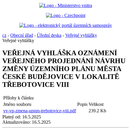
cz
-
Obecní úřad
-
Úřední deska
-
Veřejné vyhlášky
Veřejné vyhlášky
VEŘEJNÁ VYHLÁŠKA OZNÁMENÍ
VEŘEJNÉHO PROJEDNÁNÍ NÁVRHU
ZMĚNY ÚZEMNÍHO PLÁNU MĚSTA
ČESKÉ BUDĚJOVICE V LOKALITĚ
TŘEBOTOVICE VIII
Přílohy k článku
Jméno souboru
Popis
Velikost
vv-vp-zmena-upnm-trebotovice-viii.pdf
239.2 Kb
Platný od:
16.5.2025
Aktualizováno:
16.5.2025