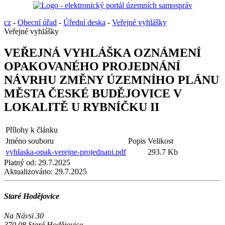
cz
-
Obecní úřad
-
Úřední deska
-
Veřejné vyhlášky
Veřejné vyhlášky
VEŘEJNÁ VYHLÁŠKA OZNÁMENÍ
OPAKOVANÉHO PROJEDNÁNÍ
NÁVRHU ZMĚNY ÚZEMNÍHO PLÁNU
MĚSTA ČESKÉ BUDĚJOVICE V
LOKALITĚ U RYBNÍČKU II
Přílohy k článku
Jméno souboru
Popis
Velikost
vyhlaska-opak-verejne-projednani.pdf
293.7 Kb
Platný od:
29.7.2025
Aktualizováno:
29.7.2025
Staré Hodějovice
Na Návsi 30
370 08 Staré Hodějovice