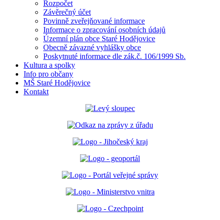
Rozpočet
Závěrečný účet
Povinně zveřejňované informace
Informace o zpracování osobních údajů
Územní plán obce Staré Hodějovice
Obecně závazné vyhlášky obce
Poskytnuté informace dle zák.č. 106/1999 Sb.
Kultura a spolky
Info pro občany
MŠ Staré Hodějovice
Kontakt