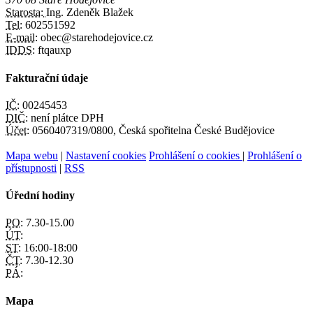
Starosta:
Ing. Zdeněk Blažek
Tel:
602551592
E-mail:
obec@starehodejovice.cz
IDDS:
ftqauxp
Fakturační údaje
IČ:
00245453
DIČ:
není plátce DPH
Účet:
0560407319/0800, Česká spořitelna České Budějovice
Mapa webu
|
Nastavení cookies
Prohlášení o cookies
|
Prohlášení o
přístupnosti
|
RSS
Úřední hodiny
PO:
7.30-15.00
ÚT:
ST:
16:00-18:00
ČT:
7.30-12.30
PÁ:
Mapa