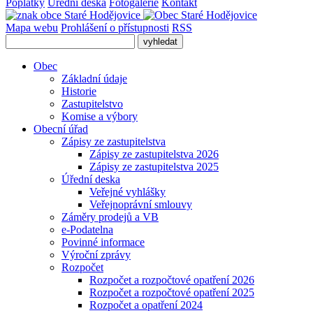
Poplatky
Úřední deska
Fotogalerie
Kontakt
Mapa webu
Prohlášení o přístupnosti
RSS
Obec
Základní údaje
Historie
Zastupitelstvo
Komise a výbory
Obecní úřad
Zápisy ze zastupitelstva
Zápisy ze zastupitelstva 2026
Zápisy ze zastupitelstva 2025
Úřední deska
Veřejné vyhlášky
Veřejnoprávní smlouvy
Záměry prodejů a VB
e-Podatelna
Povinné informace
Výroční zprávy
Rozpočet
Rozpočet a rozpočtové opatření 2026
Rozpočet a rozpočtové opatření 2025
Rozpočet a opatření 2024