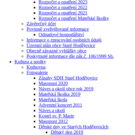
Rozpočet a opatření 2023
Rozpočet a opatření 2022
Rozpočet a opatření 2021
Rozpočet a opatření Mateřské školky
Závěrečný účet
Povinně zveřejňované informace
Odpadové hospodářství
Informace o zpracování osobních údajů
Územní plán obce Staré Hodějovice
Obecně závazné vyhlášky obce
Poskytnuté informace dle zák.č. 106/1999 Sb.
Kultura a spolky
Knihovna
Fotogalerie
Zásahy SDH Staré Hodějovice
Masopust 2020
Náves a okolí obce rok 2019
Mateřská školka 2019
Mateřská škola
Adventní koncert 2011
Náves a okolí
Kostel sv. P. Marie
Masopust 2012
Dětské dny ve Starých Hodějovicích
Dětský den 2019