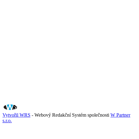
Vytvořil WRS
- Webový Redakční Systém společnosti
W Partner
s.r.o.