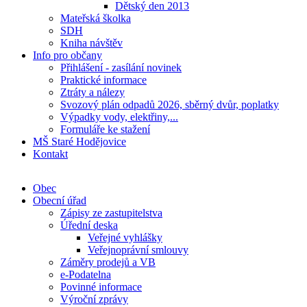
Dětský den 2013
Mateřská školka
SDH
Kniha návštěv
Info pro občany
Přihlášení - zasílání novinek
Praktické informace
Ztráty a nálezy
Svozový plán odpadů 2026, sběrný dvůr, poplatky
Výpadky vody, elektřiny,...
Formuláře ke stažení
MŠ Staré Hodějovice
Kontakt
Obec
Obecní úřad
Zápisy ze zastupitelstva
Úřední deska
Veřejné vyhlášky
Veřejnoprávní smlouvy
Záměry prodejů a VB
e-Podatelna
Povinné informace
Výroční zprávy