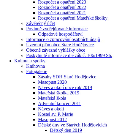
Rozpočet a opatření 2023
Rozpočet a opatření 2022
Rozpočet a opatření 2021
Rozpočet a opatření Mateřské školky
Závěrečný účet
Povinně zveřejňované informace
Odpadové hospodářství
Informace o zpracování osobních údajů
Územní plán obce Staré Hodějovice
Obecně závazné vyhlášky obce
Poskytnuté informace dle zák.č. 106/1999 Sb.
Kultura a spolky
Knihovna
Fotogalerie
Zásahy SDH Staré Hodějovice
Masopust 2020
Náves a okolí obce rok 2019
Mateřská školka 2019
Mateřská škola
Adventní koncert 2011
Náves a okolí
Kostel sv. P. Marie
Masopust 2012
Dětské dny ve Starých Hodějovicích
Dětský den 2019