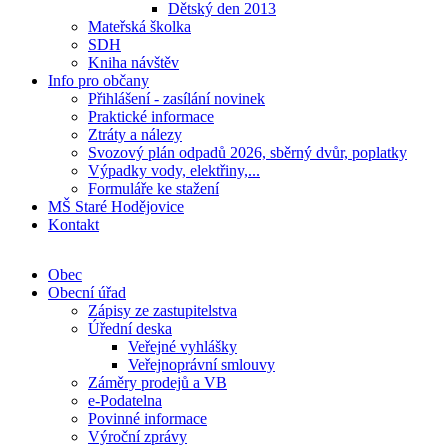
Dětský den 2013
Mateřská školka
SDH
Kniha návštěv
Info pro občany
Přihlášení - zasílání novinek
Praktické informace
Ztráty a nálezy
Svozový plán odpadů 2026, sběrný dvůr, poplatky
Výpadky vody, elektřiny,...
Formuláře ke stažení
MŠ Staré Hodějovice
Kontakt
Obec
Obecní úřad
Zápisy ze zastupitelstva
Úřední deska
Veřejné vyhlášky
Veřejnoprávní smlouvy
Záměry prodejů a VB
e-Podatelna
Povinné informace
Výroční zprávy