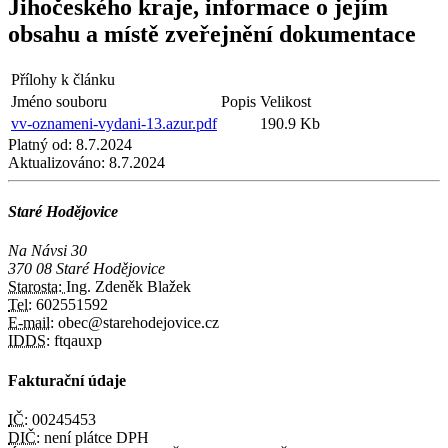
Jihočeského kraje, informace o jejím
obsahu a místě zveřejnění dokumentace
Přílohy k článku
Jméno souboru
Popis
Velikost
vv-oznameni-vydani-13.azur.pdf
190.9 Kb
Platný od:
8.7.2024
Aktualizováno:
8.7.2024
Staré Hodějovice
Na Návsi 30
370 08 Staré Hodějovice
Starosta:
Ing. Zdeněk Blažek
Tel:
602551592
E-mail:
obec@starehodejovice.cz
IDDS:
ftqauxp
Fakturační údaje
IČ:
00245453
DIČ:
není plátce DPH