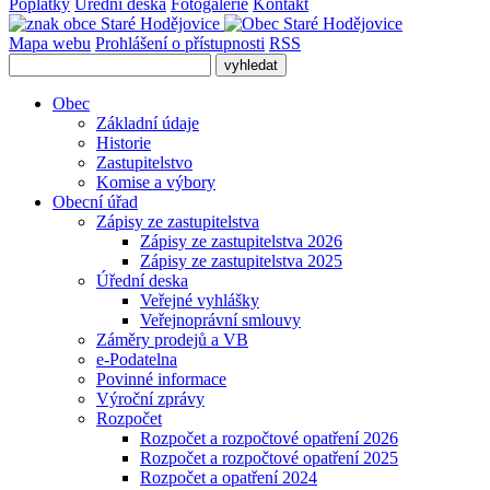
Poplatky
Úřední deska
Fotogalerie
Kontakt
Mapa webu
Prohlášení o přístupnosti
RSS
Obec
Základní údaje
Historie
Zastupitelstvo
Komise a výbory
Obecní úřad
Zápisy ze zastupitelstva
Zápisy ze zastupitelstva 2026
Zápisy ze zastupitelstva 2025
Úřední deska
Veřejné vyhlášky
Veřejnoprávní smlouvy
Záměry prodejů a VB
e-Podatelna
Povinné informace
Výroční zprávy
Rozpočet
Rozpočet a rozpočtové opatření 2026
Rozpočet a rozpočtové opatření 2025
Rozpočet a opatření 2024