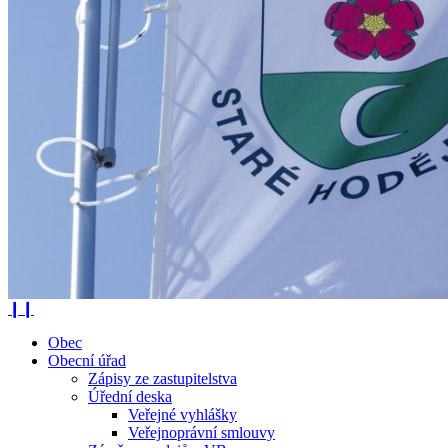
❙❙
Obec
Obecní úřad
Zápisy ze zastupitelstva
Úřední deska
Veřejné vyhlášky
Veřejnoprávní smlouvy