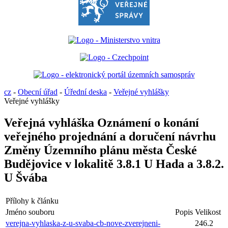
cz
-
Obecní úřad
-
Úřední deska
-
Veřejné vyhlášky
Veřejné vyhlášky
Veřejná vyhláška Oznámení o konání
veřejného projednání a doručení návrhu
Změny Územního plánu města České
Budějovice v lokalitě 3.8.1 U Hada a 3.8.2.
U Švába
Přílohy k článku
Jméno souboru
Popis
Velikost
verejna-vyhlaska-z-u-svaba-cb-nove-zverejneni-
246.2