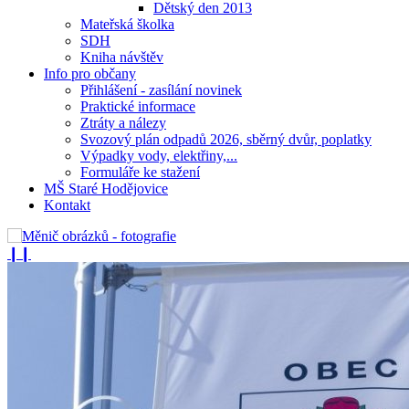
Dětský den 2013
Mateřská školka
SDH
Kniha návštěv
Info pro občany
Přihlášení - zasílání novinek
Praktické informace
Ztráty a nálezy
Svozový plán odpadů 2026, sběrný dvůr, poplatky
Výpadky vody, elektřiny,...
Formuláře ke stažení
MŠ Staré Hodějovice
Kontakt
❙❙