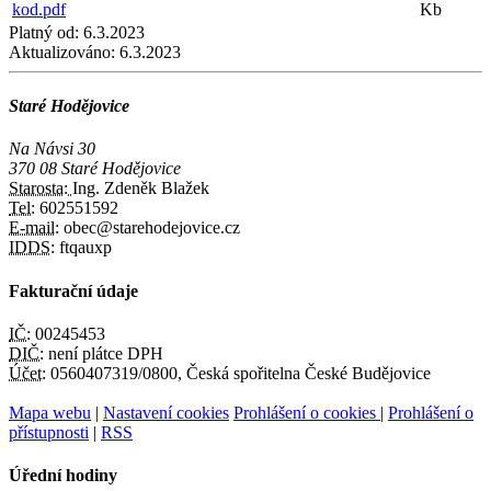
kod.pdf
Kb
Platný od:
6.3.2023
Aktualizováno:
6.3.2023
Staré Hodějovice
Na Návsi 30
370 08 Staré Hodějovice
Starosta:
Ing. Zdeněk Blažek
Tel:
602551592
E-mail:
obec@starehodejovice.cz
IDDS:
ftqauxp
Fakturační údaje
IČ:
00245453
DIČ:
není plátce DPH
Účet:
0560407319/0800, Česká spořitelna České Budějovice
Mapa webu
|
Nastavení cookies
Prohlášení o cookies
|
Prohlášení o
přístupnosti
|
RSS
Úřední hodiny