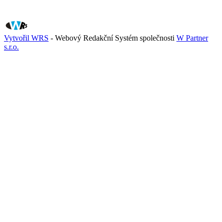
Vytvořil WRS
- Webový Redakční Systém společnosti
W Partner
s.r.o.