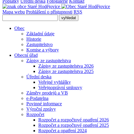
Poplatky
Úřední deska
Fotogalerie
Kontakt
Mapa webu
Prohlášení o přístupnosti
RSS
Obec
Základní údaje
Historie
Zastupitelstvo
Komise a výbory
Obecní úřad
Zápisy ze zastupitelstva
Zápisy ze zastupitelstva 2026
Zápisy ze zastupitelstva 2025
Úřední deska
Veřejné vyhlášky
Veřejnoprávní smlouvy
Záměry prodejů a VB
e-Podatelna
Povinné informace
Výroční zprávy
Rozpočet
Rozpočet a rozpočtové opatření 2026
Rozpočet a rozpočtové opatření 2025
Rozpočet a opatření 2024