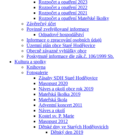
Rozpočet a opatření 2023
Rozpočet a opatření 2022
Rozpočet a opatření 2021
Rozpočet a opatření Mateřské školky
Závěrečný účet
Povinně zveřejňované informace
Odpadové hospodářství
Informace o zpracování osobních údajů
Územní plán obce Staré Hodějovice
Obecně závazné vyhlášky obce
Poskytnuté informace dle zák.č. 106/1999 Sb.
Kultura a spolky
Knihovna
Fotogalerie
Zásahy SDH Staré Hodějovice
Masopust 2020
Náves a okolí obce rok 2019
Mateřská školka 2019
Mateřská škola
Adventní koncert 2011
Náves a okolí
Kostel sv. P. Marie
Masopust 2012
Dětské dny ve Starých Hodějovicích
Dětský den 2019