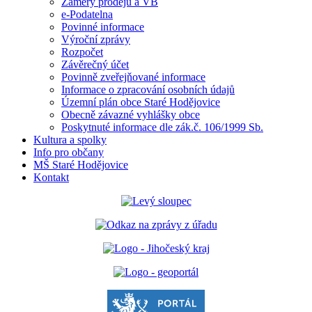
Záměry prodejů a VB
e-Podatelna
Povinné informace
Výroční zprávy
Rozpočet
Závěrečný účet
Povinně zveřejňované informace
Informace o zpracování osobních údajů
Územní plán obce Staré Hodějovice
Obecně závazné vyhlášky obce
Poskytnuté informace dle zák.č. 106/1999 Sb.
Kultura a spolky
Info pro občany
MŠ Staré Hodějovice
Kontakt