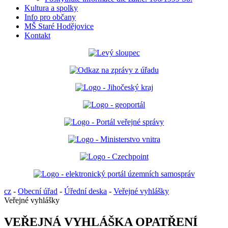
Kultura a spolky
Info pro občany
MŠ Staré Hodějovice
Kontakt
cz
-
Obecní úřad
-
Úřední deska
-
Veřejné vyhlášky
Veřejné vyhlášky
VEŘEJNÁ VYHLÁŠKA OPATŘENÍ