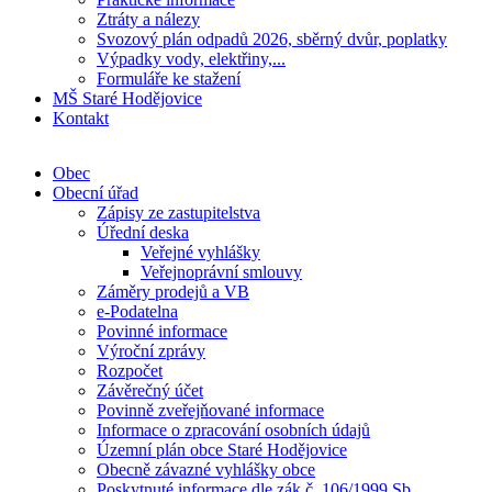
Ztráty a nálezy
Svozový plán odpadů 2026, sběrný dvůr, poplatky
Výpadky vody, elektřiny,...
Formuláře ke stažení
MŠ Staré Hodějovice
Kontakt
Obec
Obecní úřad
Zápisy ze zastupitelstva
Úřední deska
Veřejné vyhlášky
Veřejnoprávní smlouvy
Záměry prodejů a VB
e-Podatelna
Povinné informace
Výroční zprávy
Rozpočet
Závěrečný účet
Povinně zveřejňované informace
Informace o zpracování osobních údajů
Územní plán obce Staré Hodějovice
Obecně závazné vyhlášky obce
Poskytnuté informace dle zák.č. 106/1999 Sb.