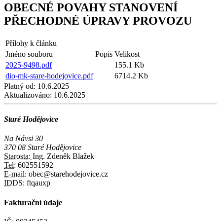
OBECNÉ POVAHY STANOVENÍ
PŘECHODNÉ ÚPRAVY PROVOZU
Přílohy k článku
Jméno souboru
Popis
Velikost
2025-9498.pdf
155.1 Kb
dio-mk-stare-hodejovice.pdf
6714.2 Kb
Platný od:
10.6.2025
Aktualizováno:
10.6.2025
Staré Hodějovice
Na Návsi 30
370 08 Staré Hodějovice
Starosta:
Ing. Zdeněk Blažek
Tel:
602551592
E-mail:
obec@starehodejovice.cz
IDDS:
ftqauxp
Fakturační údaje