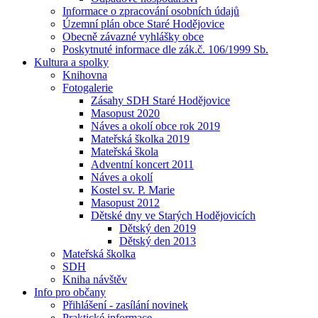
Informace o zpracování osobních údajů
Územní plán obce Staré Hodějovice
Obecně závazné vyhlášky obce
Poskytnuté informace dle zák.č. 106/1999 Sb.
Kultura a spolky
Knihovna
Fotogalerie
Zásahy SDH Staré Hodějovice
Masopust 2020
Náves a okolí obce rok 2019
Mateřská školka 2019
Mateřská škola
Adventní koncert 2011
Náves a okolí
Kostel sv. P. Marie
Masopust 2012
Dětské dny ve Starých Hodějovicích
Dětský den 2019
Dětský den 2013
Mateřská školka
SDH
Kniha návštěv
Info pro občany
Přihlášení - zasílání novinek
Praktické informace