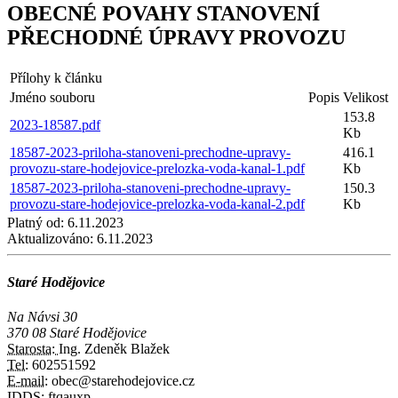
OBECNÉ POVAHY STANOVENÍ
PŘECHODNÉ ÚPRAVY PROVOZU
Přílohy k článku
Jméno souboru
Popis
Velikost
153.8
2023-18587.pdf
Kb
18587-2023-priloha-stanoveni-prechodne-upravy-
416.1
provozu-stare-hodejovice-prelozka-voda-kanal-1.pdf
Kb
18587-2023-priloha-stanoveni-prechodne-upravy-
150.3
provozu-stare-hodejovice-prelozka-voda-kanal-2.pdf
Kb
Platný od:
6.11.2023
Aktualizováno:
6.11.2023
Staré Hodějovice
Na Návsi 30
370 08 Staré Hodějovice
Starosta:
Ing. Zdeněk Blažek
Tel:
602551592
E-mail:
obec@starehodejovice.cz
IDDS:
ftqauxp