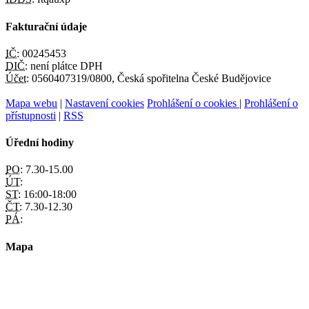
Fakturační údaje
IČ:
00245453
DIČ:
není plátce DPH
Účet:
0560407319/0800, Česká spořitelna České Budějovice
Mapa webu
|
Nastavení cookies
Prohlášení o cookies
|
Prohlášení o
přístupnosti
|
RSS
Úřední hodiny
PO:
7.30-15.00
ÚT:
ST:
16:00-18:00
ČT:
7.30-12.30
PÁ:
Mapa