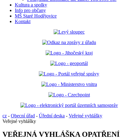
Kultura a spolky
Info pro občany
MŠ Staré Hodějovice
Kontakt
cz
-
Obecní úřad
-
Úřední deska
-
Veřejné vyhlášky
Veřejné vyhlášky
VEŘEJNÁ VYHLÁŠKA OPATŘENÍ