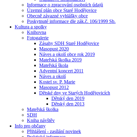
Informace o zpracování osobních údajů
Územní plán obce Staré Hodějovice
Obecně závazné vyhlášky obce
Poskytnuté informace dle zák.č. 106/1999 Sb.
Kultura a spolky
Knihovna
Fotogalerie
Zásahy SDH Staré Hodějovice
Masopust 2020
Náves a okolí obce rok 2019
Mateřská školka 2019
Mateřská škola
Adventní koncert 2011
Náves a okolí
Kostel sv. P. Marie
Masopust 2012
Dětské dny ve Starých Hodějovicích
Dětský den 2019
Dětský den 2013
Mateřská školka
SDH
Kniha návštěv
Info pro občany
Přihlášení - zasílání novinek
Praktické informace