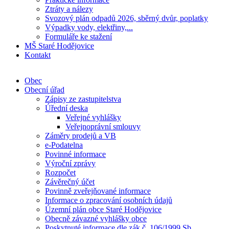
Ztráty a nálezy
Svozový plán odpadů 2026, sběrný dvůr, poplatky
Výpadky vody, elektřiny,...
Formuláře ke stažení
MŠ Staré Hodějovice
Kontakt
Obec
Obecní úřad
Zápisy ze zastupitelstva
Úřední deska
Veřejné vyhlášky
Veřejnoprávní smlouvy
Záměry prodejů a VB
e-Podatelna
Povinné informace
Výroční zprávy
Rozpočet
Závěrečný účet
Povinně zveřejňované informace
Informace o zpracování osobních údajů
Územní plán obce Staré Hodějovice
Obecně závazné vyhlášky obce
Poskytnuté informace dle zák.č. 106/1999 Sb.