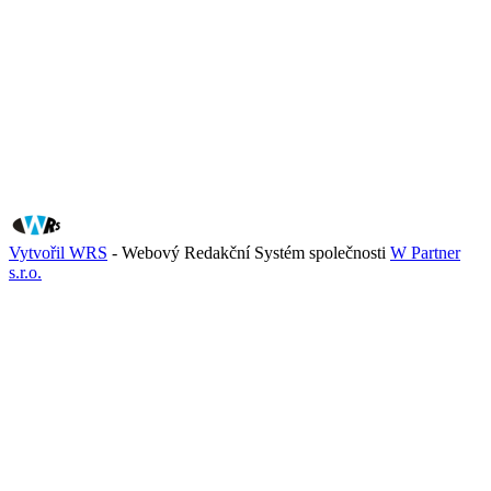
Vytvořil WRS
- Webový Redakční Systém společnosti
W Partner
s.r.o.