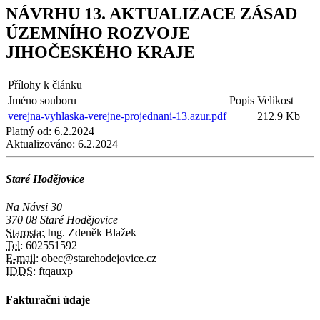
NÁVRHU 13. AKTUALIZACE ZÁSAD
ÚZEMNÍHO ROZVOJE
JIHOČESKÉHO KRAJE
Přílohy k článku
Jméno souboru
Popis
Velikost
verejna-vyhlaska-verejne-projednani-13.azur.pdf
212.9 Kb
Platný od:
6.2.2024
Aktualizováno:
6.2.2024
Staré Hodějovice
Na Návsi 30
370 08 Staré Hodějovice
Starosta:
Ing. Zdeněk Blažek
Tel:
602551592
E-mail:
obec@starehodejovice.cz
IDDS:
ftqauxp
Fakturační údaje