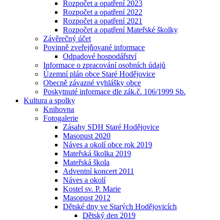
Rozpočet a opatření 2023
Rozpočet a opatření 2022
Rozpočet a opatření 2021
Rozpočet a opatření Mateřské školky
Závěrečný účet
Povinně zveřejňované informace
Odpadové hospodářství
Informace o zpracování osobních údajů
Územní plán obce Staré Hodějovice
Obecně závazné vyhlášky obce
Poskytnuté informace dle zák.č. 106/1999 Sb.
Kultura a spolky
Knihovna
Fotogalerie
Zásahy SDH Staré Hodějovice
Masopust 2020
Náves a okolí obce rok 2019
Mateřská školka 2019
Mateřská škola
Adventní koncert 2011
Náves a okolí
Kostel sv. P. Marie
Masopust 2012
Dětské dny ve Starých Hodějovicích
Dětský den 2019