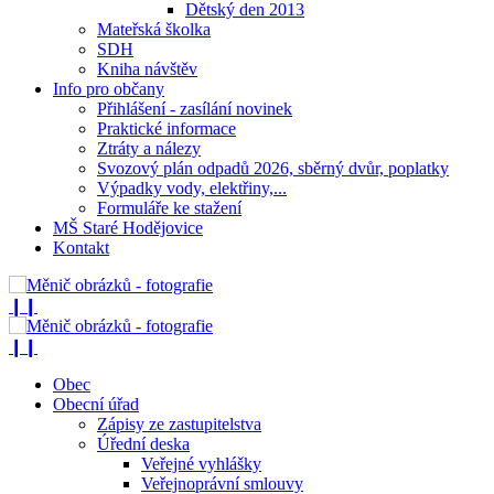
Dětský den 2013
Mateřská školka
SDH
Kniha návštěv
Info pro občany
Přihlášení - zasílání novinek
Praktické informace
Ztráty a nálezy
Svozový plán odpadů 2026, sběrný dvůr, poplatky
Výpadky vody, elektřiny,...
Formuláře ke stažení
MŠ Staré Hodějovice
Kontakt
❙❙
❙❙
Obec
Obecní úřad
Zápisy ze zastupitelstva
Úřední deska
Veřejné vyhlášky
Veřejnoprávní smlouvy