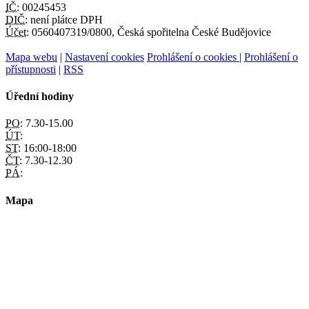
IČ:
00245453
DIČ:
není plátce DPH
Účet:
0560407319/0800, Česká spořitelna České Budějovice
Mapa webu
|
Nastavení cookies
Prohlášení o cookies
|
Prohlášení o
přístupnosti
|
RSS
Úřední hodiny
PO:
7.30-15.00
ÚT:
ST:
16:00-18:00
ČT:
7.30-12.30
PÁ:
Mapa