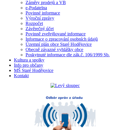
Záměry prodejů a VB
e-Podatelna
Povinné informace
Výroční zprávy
Rozpočet
Závěrečný účet
Povinně zveřejňované informace
Informace o zpracování osobních údajů
Územní plán obce Staré Hodějovice
Obecně závazné vyhlášky obce
Poskytnuté informace dle zák.č. 106/1999 Sb.
Kultura a spolky
Info pro občany
MŠ Staré Hodějovice
Kontakt