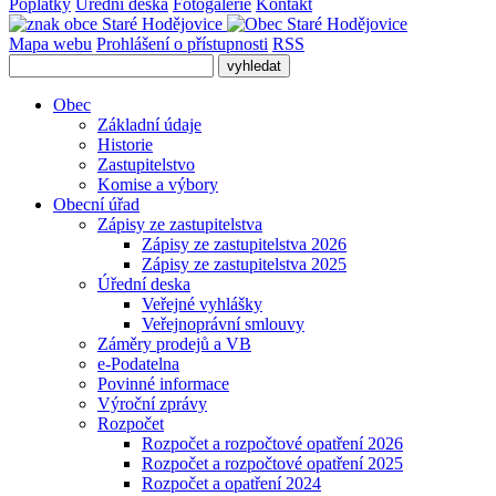
Poplatky
Úřední deska
Fotogalerie
Kontakt
Mapa webu
Prohlášení o přístupnosti
RSS
Obec
Základní údaje
Historie
Zastupitelstvo
Komise a výbory
Obecní úřad
Zápisy ze zastupitelstva
Zápisy ze zastupitelstva 2026
Zápisy ze zastupitelstva 2025
Úřední deska
Veřejné vyhlášky
Veřejnoprávní smlouvy
Záměry prodejů a VB
e-Podatelna
Povinné informace
Výroční zprávy
Rozpočet
Rozpočet a rozpočtové opatření 2026
Rozpočet a rozpočtové opatření 2025
Rozpočet a opatření 2024