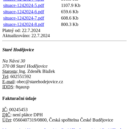
situace-1242024-5.pdf
1107.9 Kb
situace-1242024-6.pdf
659.6 Kb
situace-1242024-7.pdf
608.6 Kb
situace-1242024-8.pdf
800.3 Kb
Platný od:
22.7.2024
Aktualizováno:
22.7.2024
Staré Hodějovice
Na Návsi 30
370 08 Staré Hodějovice
Starosta:
Ing. Zdeněk Blažek
Tel:
602551592
E-mail:
obec@starehodejovice.cz
IDDS:
ftqauxp
Fakturační údaje
IČ:
00245453
DIČ:
není plátce DPH
Účet:
0560407319/0800, Česká spořitelna České Budějovice