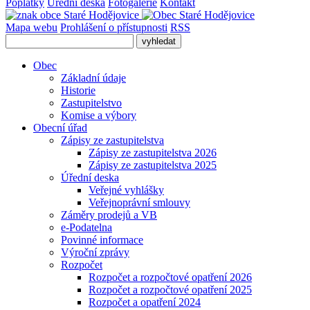
Poplatky
Úřední deska
Fotogalerie
Kontakt
Mapa webu
Prohlášení o přístupnosti
RSS
Obec
Základní údaje
Historie
Zastupitelstvo
Komise a výbory
Obecní úřad
Zápisy ze zastupitelstva
Zápisy ze zastupitelstva 2026
Zápisy ze zastupitelstva 2025
Úřední deska
Veřejné vyhlášky
Veřejnoprávní smlouvy
Záměry prodejů a VB
e-Podatelna
Povinné informace
Výroční zprávy
Rozpočet
Rozpočet a rozpočtové opatření 2026
Rozpočet a rozpočtové opatření 2025
Rozpočet a opatření 2024