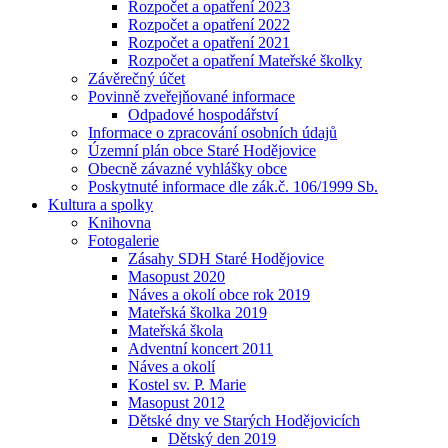
Rozpočet a opatření 2023
Rozpočet a opatření 2022
Rozpočet a opatření 2021
Rozpočet a opatření Mateřské školky
Závěrečný účet
Povinně zveřejňované informace
Odpadové hospodářství
Informace o zpracování osobních údajů
Územní plán obce Staré Hodějovice
Obecně závazné vyhlášky obce
Poskytnuté informace dle zák.č. 106/1999 Sb.
Kultura a spolky
Knihovna
Fotogalerie
Zásahy SDH Staré Hodějovice
Masopust 2020
Náves a okolí obce rok 2019
Mateřská školka 2019
Mateřská škola
Adventní koncert 2011
Náves a okolí
Kostel sv. P. Marie
Masopust 2012
Dětské dny ve Starých Hodějovicích
Dětský den 2019