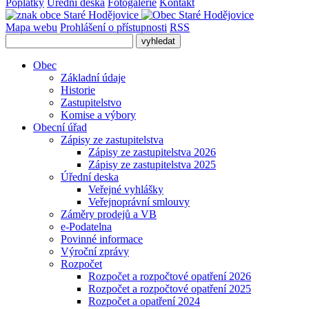
Poplatky
Úřední deska
Fotogalerie
Kontakt
Mapa webu
Prohlášení o přístupnosti
RSS
Obec
Základní údaje
Historie
Zastupitelstvo
Komise a výbory
Obecní úřad
Zápisy ze zastupitelstva
Zápisy ze zastupitelstva 2026
Zápisy ze zastupitelstva 2025
Úřední deska
Veřejné vyhlášky
Veřejnoprávní smlouvy
Záměry prodejů a VB
e-Podatelna
Povinné informace
Výroční zprávy
Rozpočet
Rozpočet a rozpočtové opatření 2026
Rozpočet a rozpočtové opatření 2025
Rozpočet a opatření 2024