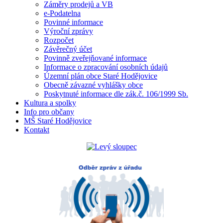
Záměry prodejů a VB
e-Podatelna
Povinné informace
Výroční zprávy
Rozpočet
Závěrečný účet
Povinně zveřejňované informace
Informace o zpracování osobních údajů
Územní plán obce Staré Hodějovice
Obecně závazné vyhlášky obce
Poskytnuté informace dle zák.č. 106/1999 Sb.
Kultura a spolky
Info pro občany
MŠ Staré Hodějovice
Kontakt