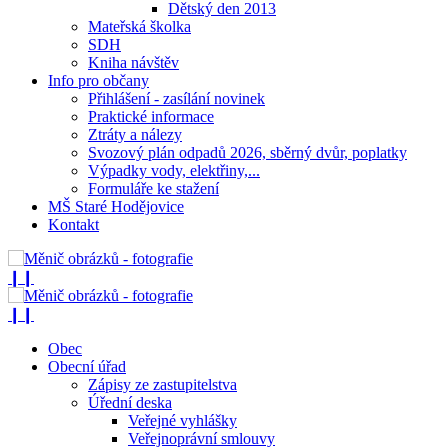
Dětský den 2013
Mateřská školka
SDH
Kniha návštěv
Info pro občany
Přihlášení - zasílání novinek
Praktické informace
Ztráty a nálezy
Svozový plán odpadů 2026, sběrný dvůr, poplatky
Výpadky vody, elektřiny,...
Formuláře ke stažení
MŠ Staré Hodějovice
Kontakt
❙❙
❙❙
Obec
Obecní úřad
Zápisy ze zastupitelstva
Úřední deska
Veřejné vyhlášky
Veřejnoprávní smlouvy