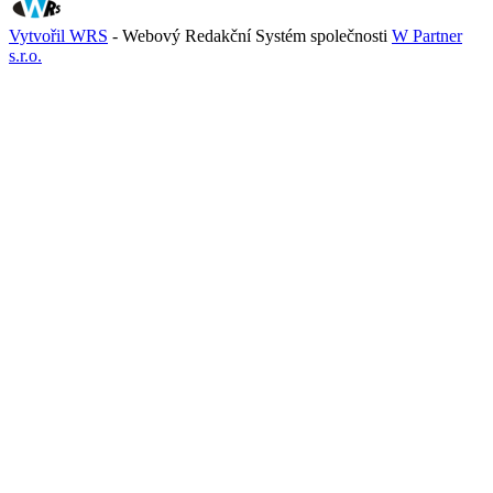
Vytvořil WRS
- Webový Redakční Systém společnosti
W Partner
s.r.o.