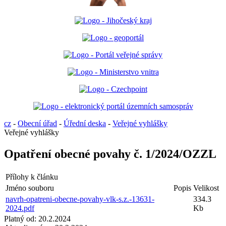
cz
-
Obecní úřad
-
Úřední deska
-
Veřejné vyhlášky
Veřejné vyhlášky
Opatření obecné povahy č. 1/2024/OZZL
Přílohy k článku
Jméno souboru
Popis
Velikost
navrh-opatreni-obecne-povahy-vlk-s.z.-13631-
334.3
2024.pdf
Kb
Platný od:
20.2.2024