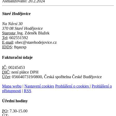
Aktualizováno:
20.2.2024
Staré Hodějovice
Na Návsi 30
370 08 Staré Hodějovice
Starosta:
Ing. Zdeněk Blažek
Tel:
602551592
E-mail:
obec@starehodejovice.cz
IDDS:
ftqauxp
Fakturační údaje
IČ:
00245453
DIČ:
není plátce DPH
Účet:
0560407319/0800, Česká spořitelna České Budějovice
Mapa webu
|
Nastavení cookies
Prohlášení o cookies
|
Prohlášení o
přístupnosti
|
RSS
Úřední hodiny
PO:
7.30-15.00
ÚT: