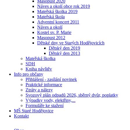
Masopust 2020
Náves a okolí obce rok 2019
Mateřská školka 2019
Mateřská škola
Adventní koncert 2011
Náves a okolí
Kostel sv. P. Marie
Masopust 2012
Dětské dny ve Starých Hodějovicích
Dětský den 2019
Dětský den 2013
Mateřská školka
SDH
Kniha návštěv
Info pro občany
Přihlášení - zasílání novinek
Praktické informace
Ztráty a nálezy
Svozový plán odpadů 2026, sběrný dvůr, poplatky
Výpadky vody, elektřiny,...
Formuláře ke stažení
MŠ Staré Hodějovice
Kontakt