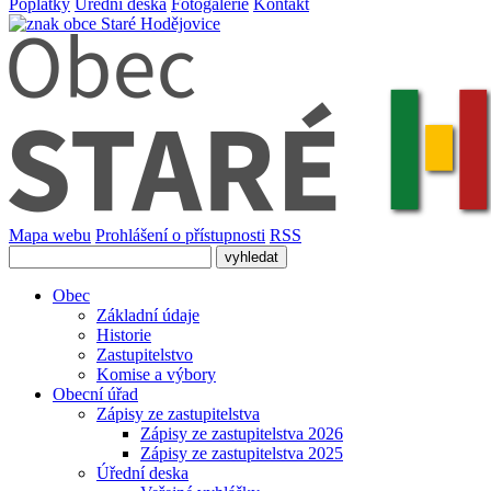
Poplatky
Úřední deska
Fotogalerie
Kontakt
Mapa webu
Prohlášení o přístupnosti
RSS
Obec
Základní údaje
Historie
Zastupitelstvo
Komise a výbory
Obecní úřad
Zápisy ze zastupitelstva
Zápisy ze zastupitelstva 2026
Zápisy ze zastupitelstva 2025
Úřední deska