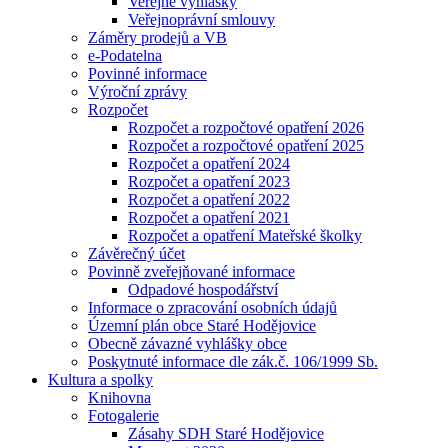
Veřejné vyhlášky
Veřejnoprávní smlouvy
Záměry prodejů a VB
e-Podatelna
Povinné informace
Výroční zprávy
Rozpočet
Rozpočet a rozpočtové opatření 2026
Rozpočet a rozpočtové opatření 2025
Rozpočet a opatření 2024
Rozpočet a opatření 2023
Rozpočet a opatření 2022
Rozpočet a opatření 2021
Rozpočet a opatření Mateřské školky
Závěrečný účet
Povinně zveřejňované informace
Odpadové hospodářství
Informace o zpracování osobních údajů
Územní plán obce Staré Hodějovice
Obecně závazné vyhlášky obce
Poskytnuté informace dle zák.č. 106/1999 Sb.
Kultura a spolky
Knihovna
Fotogalerie
Zásahy SDH Staré Hodějovice