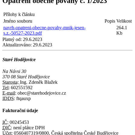
Opatření obecné povahy č. 1/2023
Přílohy k článku
Jméno souboru
Popis
Velikost
navrh-opatreni-obecne-povahy-mnik-jesen-
264.1
s.z.-50527-2023.pdf
Kb
Platný od:
29.6.2023
Aktualizováno:
29.6.2023
Staré Hodějovice
Na Návsi 30
370 08 Staré Hodějovice
Starosta:
Ing. Zdeněk Blažek
Tel:
602551592
E-mail:
obec@starehodejovice.cz
IDDS:
ftqauxp
Fakturační údaje
IČ:
00245453
DIČ:
není plátce DPH
Účet:
0560407319/0800, Česká spořitelna České Budějovice