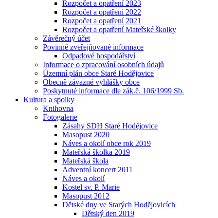
Rozpočet a opatření 2023
Rozpočet a opatření 2022
Rozpočet a opatření 2021
Rozpočet a opatření Mateřské školky
Závěrečný účet
Povinně zveřejňované informace
Odpadové hospodářství
Informace o zpracování osobních údajů
Územní plán obce Staré Hodějovice
Obecně závazné vyhlášky obce
Poskytnuté informace dle zák.č. 106/1999 Sb.
Kultura a spolky
Knihovna
Fotogalerie
Zásahy SDH Staré Hodějovice
Masopust 2020
Náves a okolí obce rok 2019
Mateřská školka 2019
Mateřská škola
Adventní koncert 2011
Náves a okolí
Kostel sv. P. Marie
Masopust 2012
Dětské dny ve Starých Hodějovicích
Dětský den 2019