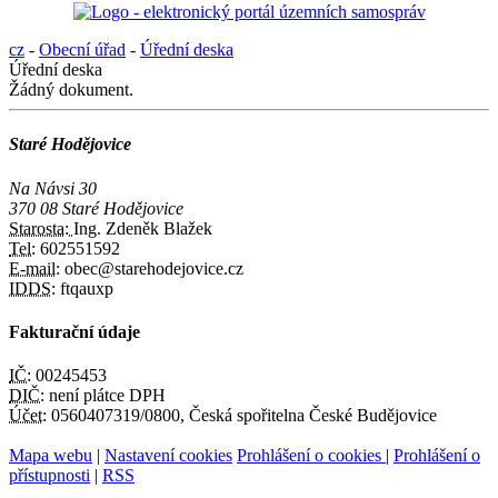
cz
-
Obecní úřad
-
Úřední deska
Úřední deska
Žádný dokument.
Staré Hodějovice
Na Návsi 30
370 08 Staré Hodějovice
Starosta:
Ing. Zdeněk Blažek
Tel:
602551592
E-mail:
obec@starehodejovice.cz
IDDS:
ftqauxp
Fakturační údaje
IČ:
00245453
DIČ:
není plátce DPH
Účet:
0560407319/0800, Česká spořitelna České Budějovice
Mapa webu
|
Nastavení cookies
Prohlášení o cookies
|
Prohlášení o
přístupnosti
|
RSS