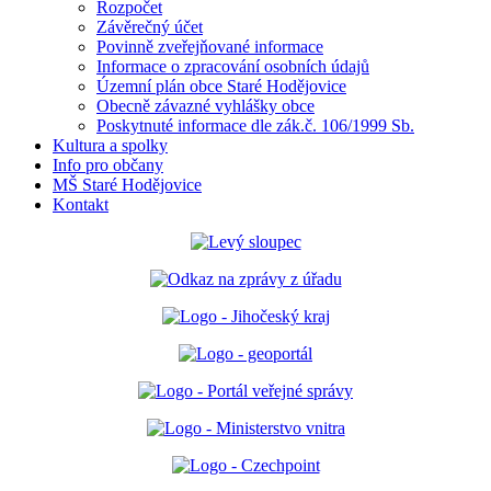
Rozpočet
Závěrečný účet
Povinně zveřejňované informace
Informace o zpracování osobních údajů
Územní plán obce Staré Hodějovice
Obecně závazné vyhlášky obce
Poskytnuté informace dle zák.č. 106/1999 Sb.
Kultura a spolky
Info pro občany
MŠ Staré Hodějovice
Kontakt