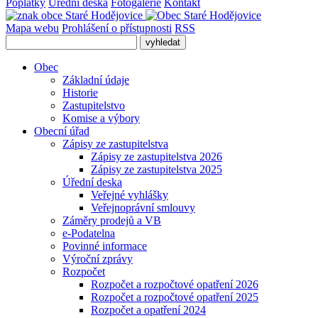
Poplatky
Úřední deska
Fotogalerie
Kontakt
Mapa webu
Prohlášení o přístupnosti
RSS
Obec
Základní údaje
Historie
Zastupitelstvo
Komise a výbory
Obecní úřad
Zápisy ze zastupitelstva
Zápisy ze zastupitelstva 2026
Zápisy ze zastupitelstva 2025
Úřední deska
Veřejné vyhlášky
Veřejnoprávní smlouvy
Záměry prodejů a VB
e-Podatelna
Povinné informace
Výroční zprávy
Rozpočet
Rozpočet a rozpočtové opatření 2026
Rozpočet a rozpočtové opatření 2025
Rozpočet a opatření 2024