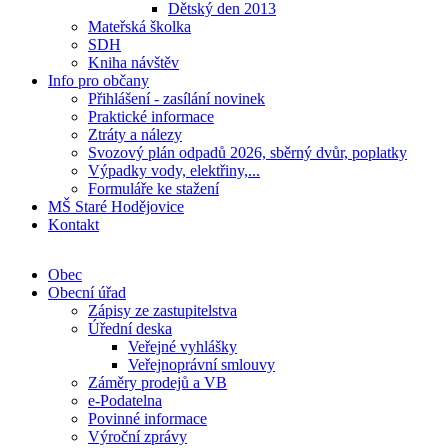
Dětský den 2013
Mateřská školka
SDH
Kniha návštěv
Info pro občany
Přihlášení - zasílání novinek
Praktické informace
Ztráty a nálezy
Svozový plán odpadů 2026, sběrný dvůr, poplatky
Výpadky vody, elektřiny,...
Formuláře ke stažení
MŠ Staré Hodějovice
Kontakt
Obec
Obecní úřad
Zápisy ze zastupitelstva
Úřední deska
Veřejné vyhlášky
Veřejnoprávní smlouvy
Záměry prodejů a VB
e-Podatelna
Povinné informace
Výroční zprávy