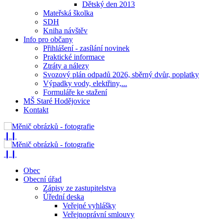
Dětský den 2013
Mateřská školka
SDH
Kniha návštěv
Info pro občany
Přihlášení - zasílání novinek
Praktické informace
Ztráty a nálezy
Svozový plán odpadů 2026, sběrný dvůr, poplatky
Výpadky vody, elektřiny,...
Formuláře ke stažení
MŠ Staré Hodějovice
Kontakt
❙❙
❙❙
Obec
Obecní úřad
Zápisy ze zastupitelstva
Úřední deska
Veřejné vyhlášky
Veřejnoprávní smlouvy