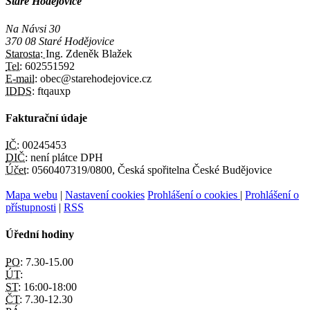
Staré Hodějovice
Na Návsi 30
370 08 Staré Hodějovice
Starosta:
Ing. Zdeněk Blažek
Tel:
602551592
E-mail:
obec@starehodejovice.cz
IDDS:
ftqauxp
Fakturační údaje
IČ:
00245453
DIČ:
není plátce DPH
Účet:
0560407319/0800, Česká spořitelna České Budějovice
Mapa webu
|
Nastavení cookies
Prohlášení o cookies
|
Prohlášení o
přístupnosti
|
RSS
Úřední hodiny
PO:
7.30-15.00
ÚT:
ST:
16:00-18:00
ČT:
7.30-12.30