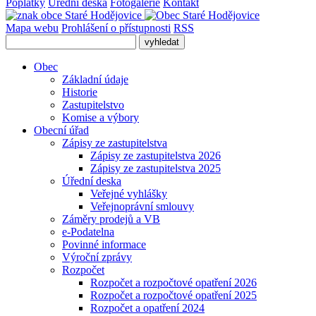
Poplatky
Úřední deska
Fotogalerie
Kontakt
Mapa webu
Prohlášení o přístupnosti
RSS
Obec
Základní údaje
Historie
Zastupitelstvo
Komise a výbory
Obecní úřad
Zápisy ze zastupitelstva
Zápisy ze zastupitelstva 2026
Zápisy ze zastupitelstva 2025
Úřední deska
Veřejné vyhlášky
Veřejnoprávní smlouvy
Záměry prodejů a VB
e-Podatelna
Povinné informace
Výroční zprávy
Rozpočet
Rozpočet a rozpočtové opatření 2026
Rozpočet a rozpočtové opatření 2025
Rozpočet a opatření 2024