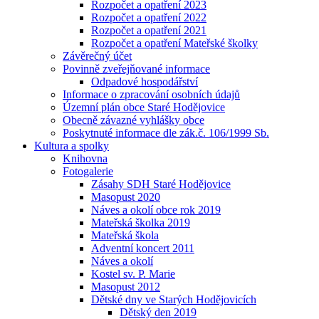
Rozpočet a opatření 2023
Rozpočet a opatření 2022
Rozpočet a opatření 2021
Rozpočet a opatření Mateřské školky
Závěrečný účet
Povinně zveřejňované informace
Odpadové hospodářství
Informace o zpracování osobních údajů
Územní plán obce Staré Hodějovice
Obecně závazné vyhlášky obce
Poskytnuté informace dle zák.č. 106/1999 Sb.
Kultura a spolky
Knihovna
Fotogalerie
Zásahy SDH Staré Hodějovice
Masopust 2020
Náves a okolí obce rok 2019
Mateřská školka 2019
Mateřská škola
Adventní koncert 2011
Náves a okolí
Kostel sv. P. Marie
Masopust 2012
Dětské dny ve Starých Hodějovicích
Dětský den 2019