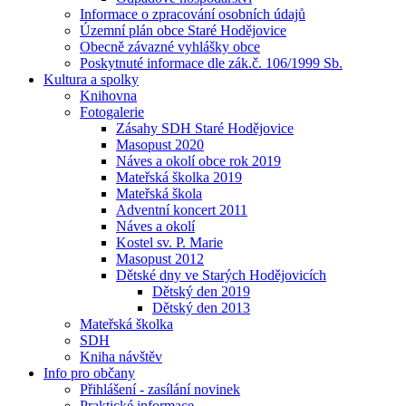
Informace o zpracování osobních údajů
Územní plán obce Staré Hodějovice
Obecně závazné vyhlášky obce
Poskytnuté informace dle zák.č. 106/1999 Sb.
Kultura a spolky
Knihovna
Fotogalerie
Zásahy SDH Staré Hodějovice
Masopust 2020
Náves a okolí obce rok 2019
Mateřská školka 2019
Mateřská škola
Adventní koncert 2011
Náves a okolí
Kostel sv. P. Marie
Masopust 2012
Dětské dny ve Starých Hodějovicích
Dětský den 2019
Dětský den 2013
Mateřská školka
SDH
Kniha návštěv
Info pro občany
Přihlášení - zasílání novinek
Praktické informace