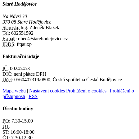
Staré Hodějovice
Na Návsi 30
370 08 Staré Hodějovice
Starosta:
Ing. Zdeněk Blažek
Tel:
602551592
E-mail:
obec@starehodejovice.cz
IDDS:
ftqauxp
Fakturační údaje
IČ:
00245453
DIČ:
není plátce DPH
Účet:
0560407319/0800, Česká spořitelna České Budějovice
Mapa webu
|
Nastavení cookies
Prohlášení o cookies
|
Prohlášení o
přístupnosti
|
RSS
Úřední hodiny
PO:
7.30-15.00
ÚT:
ST:
16:00-18:00
ČT:
7.30-12.30