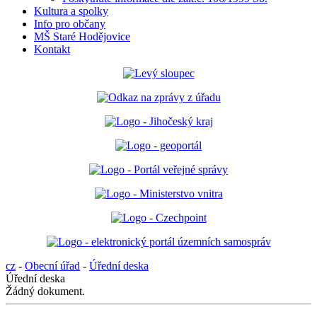
Kultura a spolky
Info pro občany
MŠ Staré Hodějovice
Kontakt
cz
-
Obecní úřad
-
Úřední deska
Úřední deska
Žádný dokument.