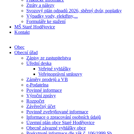
Ztráty a nálezy
Svozový plán odpadů 2026, sběrný dvůr, poplatky
Výpadky vody, elektřiny,...
Formuláře ke stažení
MŠ Staré Hodějovice
Kontakt
Obec
Obecní úřad
Zápisy ze zastupitelstva
Úřední deska
Veřejné vyhlášky
Veřejnoprávní smlouvy
Záměry prodejů a VB
e-Podatelna
Povinné informace
Výroční zprávy
Rozpočet
Závěrečný účet
Povinně zveřejňované informace
Informace o zpracování osobních údajů
Územní plán obce Staré Hodějovice
Obecně závazné vyhlášky obce
Poskytnuté informace dle zák.č. 106/1999 Sb.