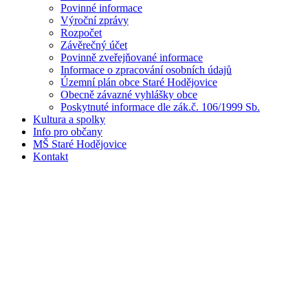
Povinné informace
Výroční zprávy
Rozpočet
Závěrečný účet
Povinně zveřejňované informace
Informace o zpracování osobních údajů
Územní plán obce Staré Hodějovice
Obecně závazné vyhlášky obce
Poskytnuté informace dle zák.č. 106/1999 Sb.
Kultura a spolky
Info pro občany
MŠ Staré Hodějovice
Kontakt