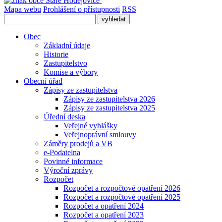
Mapa webu
Prohlášení o přístupnosti
RSS
Obec
Základní údaje
Historie
Zastupitelstvo
Komise a výbory
Obecní úřad
Zápisy ze zastupitelstva
Zápisy ze zastupitelstva 2026
Zápisy ze zastupitelstva 2025
Úřední deska
Veřejné vyhlášky
Veřejnoprávní smlouvy
Záměry prodejů a VB
e-Podatelna
Povinné informace
Výroční zprávy
Rozpočet
Rozpočet a rozpočtové opatření 2026
Rozpočet a rozpočtové opatření 2025
Rozpočet a opatření 2024
Rozpočet a opatření 2023