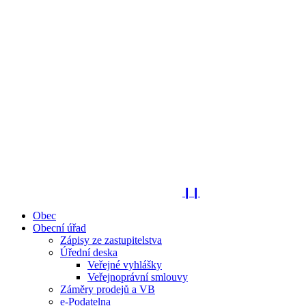
❙❙
Obec
Obecní úřad
Zápisy ze zastupitelstva
Úřední deska
Veřejné vyhlášky
Veřejnoprávní smlouvy
Záměry prodejů a VB
e-Podatelna