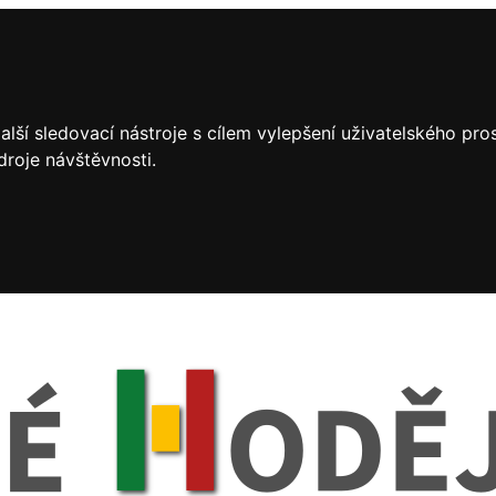
lší sledovací nástroje s cílem vylepšení uživatelského pr
droje návštěvnosti.