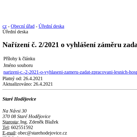
cz
-
Obecní úřad
-
Úřední deska
Úřední deska
Nařízení č. 2/2021 o vyhlášení záměru zad
Přílohy k článku
Jméno souboru
narizeni-c.-2-2021-o-vyhlaseni-zameru-zadat-zpracovani-lesnich-ho
Platný od:
26.4.2021
Aktualizováno:
26.4.2021
Staré Hodějovice
Na Návsi 30
370 08 Staré Hodějovice
Starosta:
Ing. Zdeněk Blažek
Tel:
602551592
E-mail:
obec@starehodejovice.cz