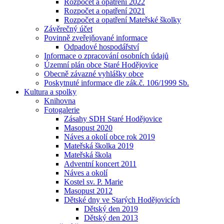
Rozpočet a opatření 2022
Rozpočet a opatření 2021
Rozpočet a opatření Mateřské školky
Závěrečný účet
Povinně zveřejňované informace
Odpadové hospodářství
Informace o zpracování osobních údajů
Územní plán obce Staré Hodějovice
Obecně závazné vyhlášky obce
Poskytnuté informace dle zák.č. 106/1999 Sb.
Kultura a spolky
Knihovna
Fotogalerie
Zásahy SDH Staré Hodějovice
Masopust 2020
Náves a okolí obce rok 2019
Mateřská školka 2019
Mateřská škola
Adventní koncert 2011
Náves a okolí
Kostel sv. P. Marie
Masopust 2012
Dětské dny ve Starých Hodějovicích
Dětský den 2019
Dětský den 2013