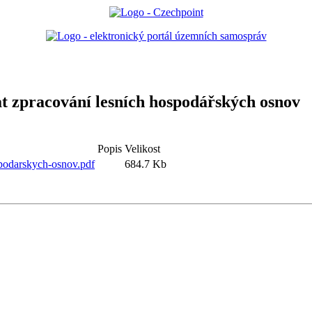
at zpracování lesních hospodářských osnov
Popis
Velikost
spodarskych-osnov.pdf
684.7 Kb