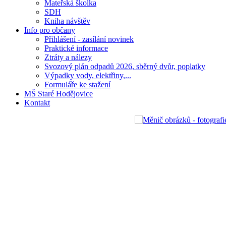
Mateřská školka
SDH
Kniha návštěv
Info pro občany
Přihlášení - zasílání novinek
Praktické informace
Ztráty a nálezy
Svozový plán odpadů 2026, sběrný dvůr, poplatky
Výpadky vody, elektřiny,...
Formuláře ke stažení
MŠ Staré Hodějovice
Kontakt