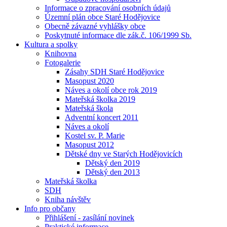
Informace o zpracování osobních údajů
Územní plán obce Staré Hodějovice
Obecně závazné vyhlášky obce
Poskytnuté informace dle zák.č. 106/1999 Sb.
Kultura a spolky
Knihovna
Fotogalerie
Zásahy SDH Staré Hodějovice
Masopust 2020
Náves a okolí obce rok 2019
Mateřská školka 2019
Mateřská škola
Adventní koncert 2011
Náves a okolí
Kostel sv. P. Marie
Masopust 2012
Dětské dny ve Starých Hodějovicích
Dětský den 2019
Dětský den 2013
Mateřská školka
SDH
Kniha návštěv
Info pro občany
Přihlášení - zasílání novinek
Praktické informace