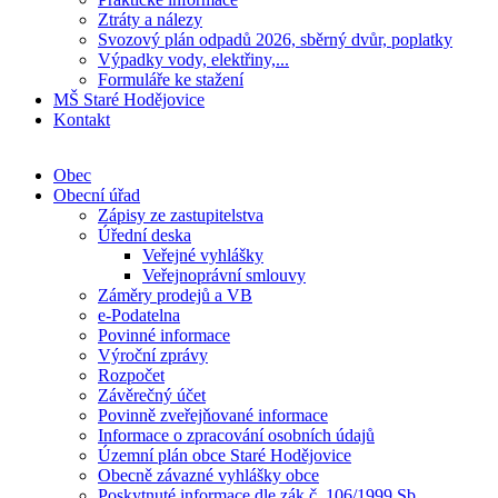
Ztráty a nálezy
Svozový plán odpadů 2026, sběrný dvůr, poplatky
Výpadky vody, elektřiny,...
Formuláře ke stažení
MŠ Staré Hodějovice
Kontakt
Obec
Obecní úřad
Zápisy ze zastupitelstva
Úřední deska
Veřejné vyhlášky
Veřejnoprávní smlouvy
Záměry prodejů a VB
e-Podatelna
Povinné informace
Výroční zprávy
Rozpočet
Závěrečný účet
Povinně zveřejňované informace
Informace o zpracování osobních údajů
Územní plán obce Staré Hodějovice
Obecně závazné vyhlášky obce
Poskytnuté informace dle zák.č. 106/1999 Sb.