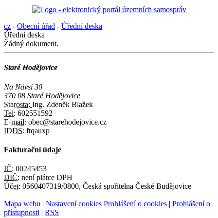
cz
-
Obecní úřad
-
Úřední deska
Úřední deska
Žádný dokument.
Staré Hodějovice
Na Návsi 30
370 08 Staré Hodějovice
Starosta:
Ing. Zdeněk Blažek
Tel:
602551592
E-mail:
obec@starehodejovice.cz
IDDS:
ftqauxp
Fakturační údaje
IČ:
00245453
DIČ:
není plátce DPH
Účet:
0560407319/0800, Česká spořitelna České Budějovice
Mapa webu
|
Nastavení cookies
Prohlášení o cookies
|
Prohlášení o
přístupnosti
|
RSS