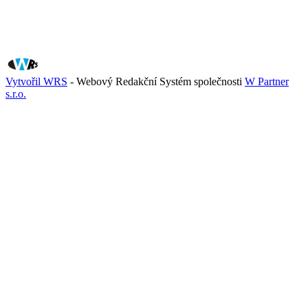
Vytvořil WRS
- Webový Redakční Systém společnosti
W Partner
s.r.o.