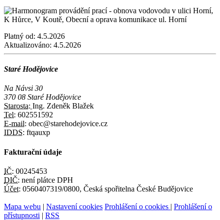
Platný od:
4.5.2026
Aktualizováno:
4.5.2026
Staré Hodějovice
Na Návsi 30
370 08 Staré Hodějovice
Starosta:
Ing. Zdeněk Blažek
Tel:
602551592
E-mail:
obec@starehodejovice.cz
IDDS:
ftqauxp
Fakturační údaje
IČ:
00245453
DIČ:
není plátce DPH
Účet:
0560407319/0800, Česká spořitelna České Budějovice
Mapa webu
|
Nastavení cookies
Prohlášení o cookies
|
Prohlášení o
přístupnosti
|
RSS