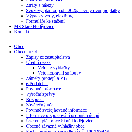
Ztráty a nálezy
Svozový plán odpadů 2026, sběrný dvůr, poplatky
Výpadky vody, elektřiny,...
Formuláře ke stažení
MŠ Staré Hodějovice
Kontakt
Obec
Obecní úřad
Zápisy ze zastupitelstva
Úřední deska
Veřejné vyhlášky
Veřejnoprávní smlouvy
Záměry prodejů a VB
e-Podatelna
Povinné informace
Výroční zprávy
Rozpočet
Závěrečný účet
Povinně zveřejňované informace
Informace o zpracování osobních údajů
Územní plán obce Staré Hodějovice
Obecně závazné vyhlášky obce
Poskytnuté informace dle zák.č. 106/1999 Sb.