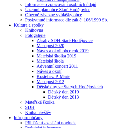
Informace o zpracování osobních údajů
Územní plán obce Staré Hodějovice
Obecně závazné vyhlášky obce
Poskytnuté informace dle zák.č. 106/1999 Sb.
Kultura a spolky
Knihovna
Fotogalerie
Zásahy SDH Staré Hodějovice
Masopust 2020
Náves a okolí obce rok 2019
Mateřská školka 2019
Mateřská škola
Adventní koncert 2011
Náves a okolí
Kostel sv. P. Marie
Masopust 2012
Dětské dny ve Starých Hodějovicích
Dětský den 2019
Dětský den 2013
Mateřská školka
SDH
Kniha návštěv
Info pro občany
Přihlášení - zasílání novinek
Praktické informace