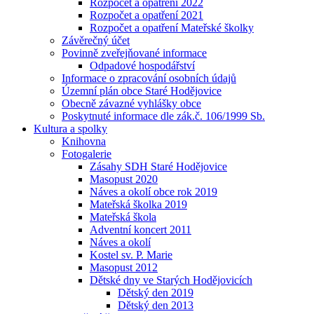
Rozpočet a opatření 2022
Rozpočet a opatření 2021
Rozpočet a opatření Mateřské školky
Závěrečný účet
Povinně zveřejňované informace
Odpadové hospodářství
Informace o zpracování osobních údajů
Územní plán obce Staré Hodějovice
Obecně závazné vyhlášky obce
Poskytnuté informace dle zák.č. 106/1999 Sb.
Kultura a spolky
Knihovna
Fotogalerie
Zásahy SDH Staré Hodějovice
Masopust 2020
Náves a okolí obce rok 2019
Mateřská školka 2019
Mateřská škola
Adventní koncert 2011
Náves a okolí
Kostel sv. P. Marie
Masopust 2012
Dětské dny ve Starých Hodějovicích
Dětský den 2019
Dětský den 2013