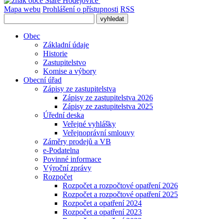
Mapa webu
Prohlášení o přístupnosti
RSS
Obec
Základní údaje
Historie
Zastupitelstvo
Komise a výbory
Obecní úřad
Zápisy ze zastupitelstva
Zápisy ze zastupitelstva 2026
Zápisy ze zastupitelstva 2025
Úřední deska
Veřejné vyhlášky
Veřejnoprávní smlouvy
Záměry prodejů a VB
e-Podatelna
Povinné informace
Výroční zprávy
Rozpočet
Rozpočet a rozpočtové opatření 2026
Rozpočet a rozpočtové opatření 2025
Rozpočet a opatření 2024
Rozpočet a opatření 2023