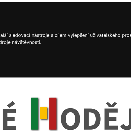
lší sledovací nástroje s cílem vylepšení uživatelského pr
droje návštěvnosti.