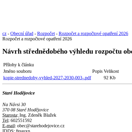
cz
-
Obecní úřad
-
Rozpočet
-
Rozpočet a rozpočtové opatření 2026
Rozpočet a rozpočtové opatření 2026
Návrh střednědobého výhledu rozpočtu obc
Přílohy k článku
Jméno souboru
Popis
Velikost
kopie-strednedoby-vyhled-2027-2030-003-.pdf
92 Kb
Staré Hodějovice
Na Návsi 30
370 08 Staré Hodějovice
Starosta:
Ing. Zdeněk Blažek
Tel:
602551592
E-mail:
obec@starehodejovice.cz
IDDS:
ftqauxp