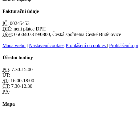
Fakturační údaje
IČ:
00245453
DIČ:
není plátce DPH
Účet:
0560407319/0800, Česká spořitelna České Budějovice
Mapa webu
|
Nastavení cookies
Prohlášení o cookies
|
Prohlášení o př
Úřední hodiny
PO:
7.30-15.00
ÚT:
ST:
16:00-18:00
ČT:
7.30-12.30
PÁ:
Mapa