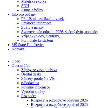
Mateřská školka
SDH
Kniha návštěv
Info pro občany
Přihlášení - zasílání novinek
Praktické informace
Ztráty a nálezy
Svozový plán odpadů 2026, sběrný dvůr, poplatky
Výpadky vody, elektřiny,...
Formuláře ke stažení
MŠ Staré Hodějovice
Kontakt
Obec
Obecní úřad
Zápisy ze zastupitelstva
Úřední deska
Záměry prodejů a VB
e-Podatelna
Povinné informace
Výroční zprávy
Rozpočet
Rozpočet a rozpočtové opatření 2026
Rozpočet a rozpočtové opatření 2025