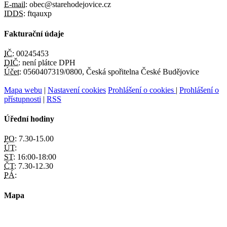
E-mail:
obec@starehodejovice.cz
IDDS:
ftqauxp
Fakturační údaje
IČ:
00245453
DIČ:
není plátce DPH
Účet:
0560407319/0800, Česká spořitelna České Budějovice
Mapa webu
|
Nastavení cookies
Prohlášení o cookies
|
Prohlášení o
přístupnosti
|
RSS
Úřední hodiny
PO:
7.30-15.00
ÚT:
ST:
16:00-18:00
ČT:
7.30-12.30
PÁ:
Mapa