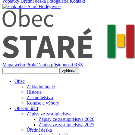
Poplatky
Úřední deska
Fotogalerie
Kontakt
Mapa webu
Prohlášení o přístupnosti
RSS
Obec
Základní údaje
Historie
Zastupitelstvo
Komise a výbory
Obecní úřad
Zápisy ze zastupitelstva
Zápisy ze zastupitelstva 2026
Zápisy ze zastupitelstva 2025
Úřední deska