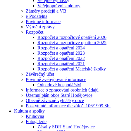
Veřejné vyhlášky
Veřejnoprávní smlouvy
Záměry prodejů a VB
e-Podatelna
Povinné informace
Výroční zprávy
Rozpočet
Rozpočet a rozpočtové opatření 2026
Rozpočet a rozpočtové opatření 2025
Rozpočet a opatření 2024
Rozpočet a opatření 2023
Rozpočet a opatření 2022
Rozpočet a opatření 2021
Rozpočet a opatření Mateřské školky
Závěrečný účet
Povinně zveřejňované informace
Odpadové hospodářství
Informace o zpracování osobních údajů
Územní plán obce Staré Hodějovice
Obecně závazné vyhlášky obce
Poskytnuté informace dle zák.č. 106/1999 Sb.
Kultura a spolky
Knihovna
Fotogalerie
Zásahy SDH Staré Hodějovice