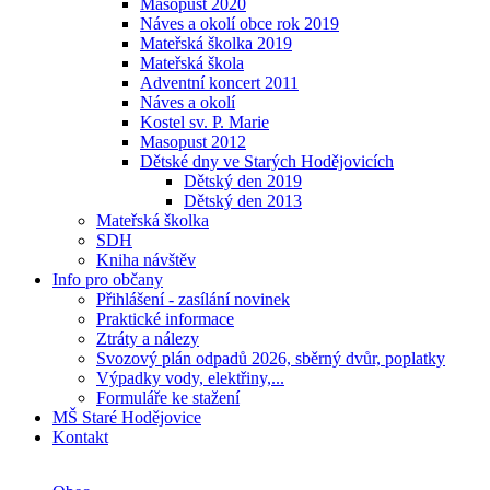
Masopust 2020
Náves a okolí obce rok 2019
Mateřská školka 2019
Mateřská škola
Adventní koncert 2011
Náves a okolí
Kostel sv. P. Marie
Masopust 2012
Dětské dny ve Starých Hodějovicích
Dětský den 2019
Dětský den 2013
Mateřská školka
SDH
Kniha návštěv
Info pro občany
Přihlášení - zasílání novinek
Praktické informace
Ztráty a nálezy
Svozový plán odpadů 2026, sběrný dvůr, poplatky
Výpadky vody, elektřiny,...
Formuláře ke stažení
MŠ Staré Hodějovice
Kontakt