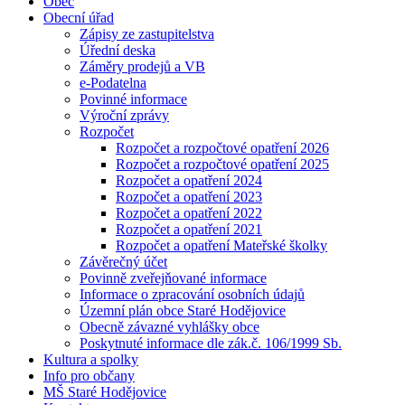
Obec
Obecní úřad
Zápisy ze zastupitelstva
Úřední deska
Záměry prodejů a VB
e-Podatelna
Povinné informace
Výroční zprávy
Rozpočet
Rozpočet a rozpočtové opatření 2026
Rozpočet a rozpočtové opatření 2025
Rozpočet a opatření 2024
Rozpočet a opatření 2023
Rozpočet a opatření 2022
Rozpočet a opatření 2021
Rozpočet a opatření Mateřské školky
Závěrečný účet
Povinně zveřejňované informace
Informace o zpracování osobních údajů
Územní plán obce Staré Hodějovice
Obecně závazné vyhlášky obce
Poskytnuté informace dle zák.č. 106/1999 Sb.
Kultura a spolky
Info pro občany
MŠ Staré Hodějovice