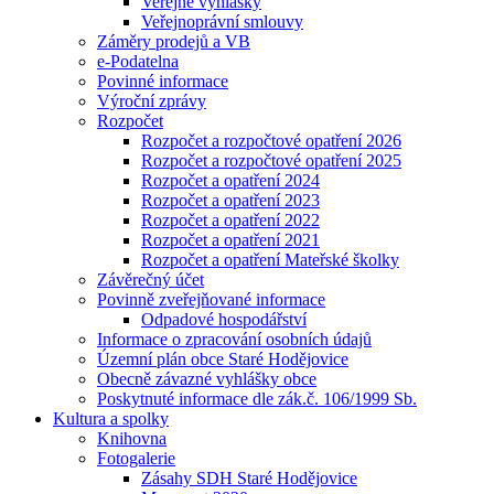
Veřejné vyhlášky
Veřejnoprávní smlouvy
Záměry prodejů a VB
e-Podatelna
Povinné informace
Výroční zprávy
Rozpočet
Rozpočet a rozpočtové opatření 2026
Rozpočet a rozpočtové opatření 2025
Rozpočet a opatření 2024
Rozpočet a opatření 2023
Rozpočet a opatření 2022
Rozpočet a opatření 2021
Rozpočet a opatření Mateřské školky
Závěrečný účet
Povinně zveřejňované informace
Odpadové hospodářství
Informace o zpracování osobních údajů
Územní plán obce Staré Hodějovice
Obecně závazné vyhlášky obce
Poskytnuté informace dle zák.č. 106/1999 Sb.
Kultura a spolky
Knihovna
Fotogalerie
Zásahy SDH Staré Hodějovice