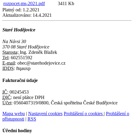
rozpocet-ms-2021.pdf
3411 Kb
Platný od:
1.2.2021
Aktualizováno:
14.4.2021
Staré Hodějovice
Na Návsi 30
370 08 Staré Hodějovice
Starosta:
Ing. Zdeněk Blažek
Tel:
602551592
E-mail:
obec@starehodejovice.cz
IDDS:
ftqauxp
Fakturační údaje
IČ:
00245453
DIČ:
není plátce DPH
Účet:
0560407319/0800, Česká spořitelna České Budějovice
Mapa webu
|
Nastavení cookies
Prohlášení o cookies
|
Prohlášení o
přístupnosti
|
RSS
Úřední hodiny