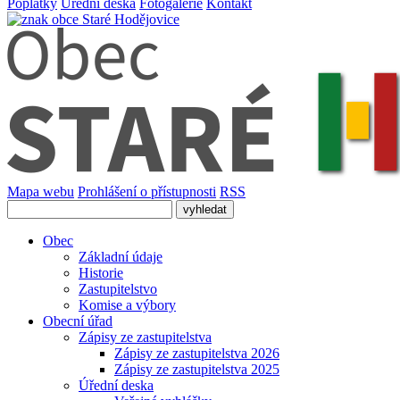
Poplatky
Úřední deska
Fotogalerie
Kontakt
Mapa webu
Prohlášení o přístupnosti
RSS
Obec
Základní údaje
Historie
Zastupitelstvo
Komise a výbory
Obecní úřad
Zápisy ze zastupitelstva
Zápisy ze zastupitelstva 2026
Zápisy ze zastupitelstva 2025
Úřední deska