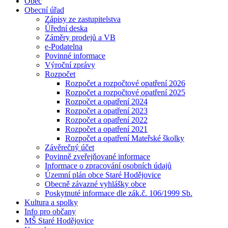
Obec
Obecní úřad
Zápisy ze zastupitelstva
Úřední deska
Záměry prodejů a VB
e-Podatelna
Povinné informace
Výroční zprávy
Rozpočet
Rozpočet a rozpočtové opatření 2026
Rozpočet a rozpočtové opatření 2025
Rozpočet a opatření 2024
Rozpočet a opatření 2023
Rozpočet a opatření 2022
Rozpočet a opatření 2021
Rozpočet a opatření Mateřské školky
Závěrečný účet
Povinně zveřejňované informace
Informace o zpracování osobních údajů
Územní plán obce Staré Hodějovice
Obecně závazné vyhlášky obce
Poskytnuté informace dle zák.č. 106/1999 Sb.
Kultura a spolky
Info pro občany
MŠ Staré Hodějovice