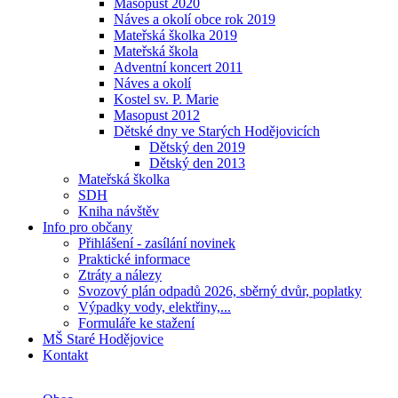
Masopust 2020
Náves a okolí obce rok 2019
Mateřská školka 2019
Mateřská škola
Adventní koncert 2011
Náves a okolí
Kostel sv. P. Marie
Masopust 2012
Dětské dny ve Starých Hodějovicích
Dětský den 2019
Dětský den 2013
Mateřská školka
SDH
Kniha návštěv
Info pro občany
Přihlášení - zasílání novinek
Praktické informace
Ztráty a nálezy
Svozový plán odpadů 2026, sběrný dvůr, poplatky
Výpadky vody, elektřiny,...
Formuláře ke stažení
MŠ Staré Hodějovice
Kontakt