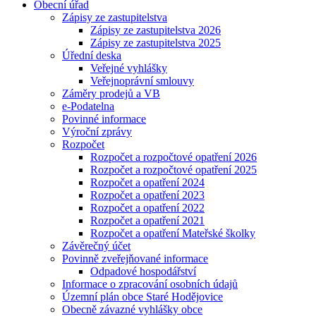
Obecní úřad
Zápisy ze zastupitelstva
Zápisy ze zastupitelstva 2026
Zápisy ze zastupitelstva 2025
Úřední deska
Veřejné vyhlášky
Veřejnoprávní smlouvy
Záměry prodejů a VB
e-Podatelna
Povinné informace
Výroční zprávy
Rozpočet
Rozpočet a rozpočtové opatření 2026
Rozpočet a rozpočtové opatření 2025
Rozpočet a opatření 2024
Rozpočet a opatření 2023
Rozpočet a opatření 2022
Rozpočet a opatření 2021
Rozpočet a opatření Mateřské školky
Závěrečný účet
Povinně zveřejňované informace
Odpadové hospodářství
Informace o zpracování osobních údajů
Územní plán obce Staré Hodějovice
Obecně závazné vyhlášky obce