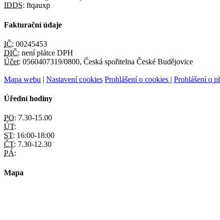
IDDS:
ftqauxp
Fakturační údaje
IČ:
00245453
DIČ:
není plátce DPH
Účet:
0560407319/0800, Česká spořitelna České Budějovice
Mapa webu
|
Nastavení cookies
Prohlášení o cookies
|
Prohlášení o př
Úřední hodiny
PO:
7.30-15.00
ÚT:
ST:
16:00-18:00
ČT:
7.30-12.30
PÁ:
Mapa