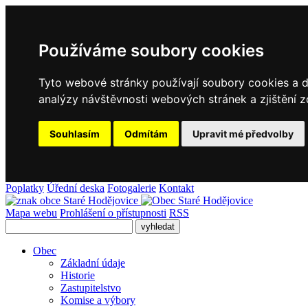
Používáme soubory cookies
Tyto webové stránky používají soubory cookies a da
analýzy návštěvnosti webových stránek a zjištění z
Souhlasím
Odmítám
Upravit mé předvolby
Poplatky
Úřední deska
Fotogalerie
Kontakt
Mapa webu
Prohlášení o přístupnosti
RSS
Obec
Základní údaje
Historie
Zastupitelstvo
Komise a výbory