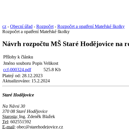
cz
-
Obecní úřad
-
Rozpočet
-
Rozpočet a opatření Mateřské školky
Rozpočet a opatření Mateřské školky
Návrh rozpočtu MŠ Staré Hodějovice na r
Přílohy k článku
Jméno souboru
Popis
Velikost
ccf-000324.pdf
525.8 Kb
Platný od:
28.12.2023
Aktualizováno:
15.2.2024
Staré Hodějovice
Na Návsi 30
370 08 Staré Hodějovice
Starosta:
Ing. Zdeněk Blažek
Tel:
602551592
E-mail:
obec@starehodejovice.cz