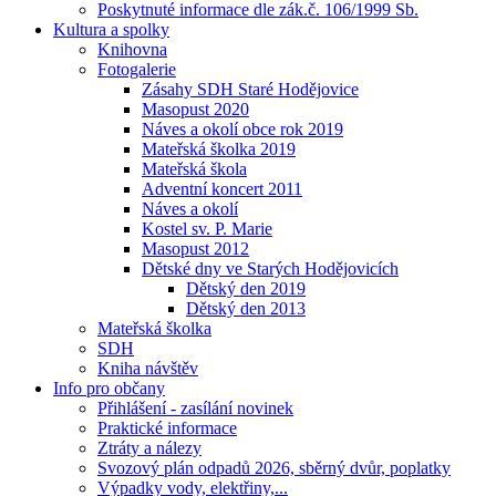
Poskytnuté informace dle zák.č. 106/1999 Sb.
Kultura a spolky
Knihovna
Fotogalerie
Zásahy SDH Staré Hodějovice
Masopust 2020
Náves a okolí obce rok 2019
Mateřská školka 2019
Mateřská škola
Adventní koncert 2011
Náves a okolí
Kostel sv. P. Marie
Masopust 2012
Dětské dny ve Starých Hodějovicích
Dětský den 2019
Dětský den 2013
Mateřská školka
SDH
Kniha návštěv
Info pro občany
Přihlášení - zasílání novinek
Praktické informace
Ztráty a nálezy
Svozový plán odpadů 2026, sběrný dvůr, poplatky
Výpadky vody, elektřiny,...