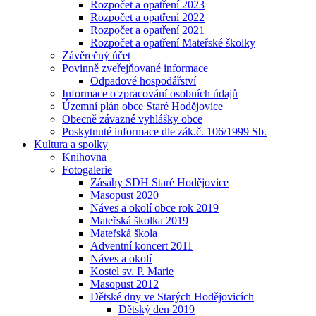
Rozpočet a opatření 2023
Rozpočet a opatření 2022
Rozpočet a opatření 2021
Rozpočet a opatření Mateřské školky
Závěrečný účet
Povinně zveřejňované informace
Odpadové hospodářství
Informace o zpracování osobních údajů
Územní plán obce Staré Hodějovice
Obecně závazné vyhlášky obce
Poskytnuté informace dle zák.č. 106/1999 Sb.
Kultura a spolky
Knihovna
Fotogalerie
Zásahy SDH Staré Hodějovice
Masopust 2020
Náves a okolí obce rok 2019
Mateřská školka 2019
Mateřská škola
Adventní koncert 2011
Náves a okolí
Kostel sv. P. Marie
Masopust 2012
Dětské dny ve Starých Hodějovicích
Dětský den 2019