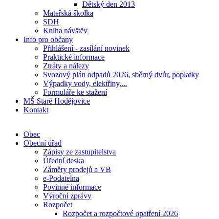
Dětský den 2013
Mateřská školka
SDH
Kniha návštěv
Info pro občany
Přihlášení - zasílání novinek
Praktické informace
Ztráty a nálezy
Svozový plán odpadů 2026, sběrný dvůr, poplatky
Výpadky vody, elektřiny,...
Formuláře ke stažení
MŠ Staré Hodějovice
Kontakt
Obec
Obecní úřad
Zápisy ze zastupitelstva
Úřední deska
Záměry prodejů a VB
e-Podatelna
Povinné informace
Výroční zprávy
Rozpočet
Rozpočet a rozpočtové opatření 2026