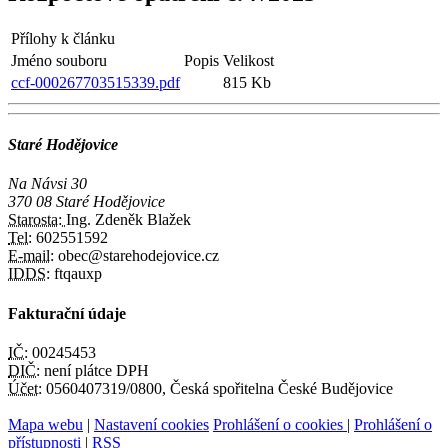
Přílohy k článku
Jméno souboru
Popis
Velikost
ccf-000267703515339.pdf
815 Kb
Staré Hodějovice
Na Návsi 30
370 08 Staré Hodějovice
Starosta:
Ing. Zdeněk Blažek
Tel:
602551592
E-mail:
obec@starehodejovice.cz
IDDS:
ftqauxp
Fakturační údaje
IČ:
00245453
DIČ:
není plátce DPH
Účet:
0560407319/0800, Česká spořitelna České Budějovice
Mapa webu
|
Nastavení cookies
Prohlášení o cookies
|
Prohlášení o
přístupnosti
|
RSS