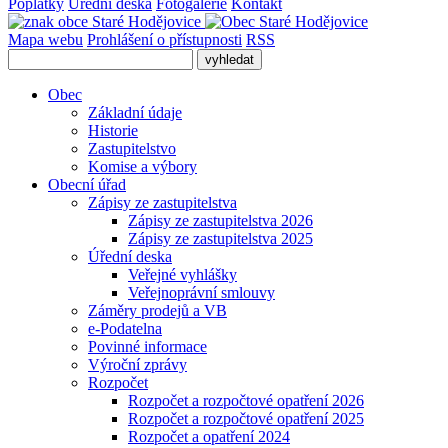
Poplatky
Úřední deska
Fotogalerie
Kontakt
Mapa webu
Prohlášení o přístupnosti
RSS
Obec
Základní údaje
Historie
Zastupitelstvo
Komise a výbory
Obecní úřad
Zápisy ze zastupitelstva
Zápisy ze zastupitelstva 2026
Zápisy ze zastupitelstva 2025
Úřední deska
Veřejné vyhlášky
Veřejnoprávní smlouvy
Záměry prodejů a VB
e-Podatelna
Povinné informace
Výroční zprávy
Rozpočet
Rozpočet a rozpočtové opatření 2026
Rozpočet a rozpočtové opatření 2025
Rozpočet a opatření 2024