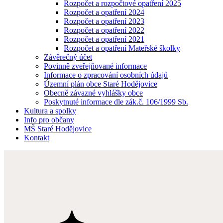
Rozpočet a rozpočtové opatření 2025
Rozpočet a opatření 2024
Rozpočet a opatření 2023
Rozpočet a opatření 2022
Rozpočet a opatření 2021
Rozpočet a opatření Mateřské školky
Závěrečný účet
Povinně zveřejňované informace
Informace o zpracování osobních údajů
Územní plán obce Staré Hodějovice
Obecně závazné vyhlášky obce
Poskytnuté informace dle zák.č. 106/1999 Sb.
Kultura a spolky
Info pro občany
MŠ Staré Hodějovice
Kontakt