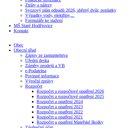
Ztráty a nálezy
Svozový plán odpadů 2026, sběrný dvůr, poplatky
Výpadky vody, elektřiny,...
Formuláře ke stažení
MŠ Staré Hodějovice
Kontakt
Obec
Obecní úřad
Zápisy ze zastupitelstva
Úřední deska
Záměry prodejů a VB
e-Podatelna
Povinné informace
Výroční zprávy
Rozpočet
Rozpočet a rozpočtové opatření 2026
Rozpočet a rozpočtové opatření 2025
Rozpočet a opatření 2024
Rozpočet a opatření 2023
Rozpočet a opatření 2022
Rozpočet a opatření 2021
Rozpočet a opatření Mateřské školky
Závěrečný účet