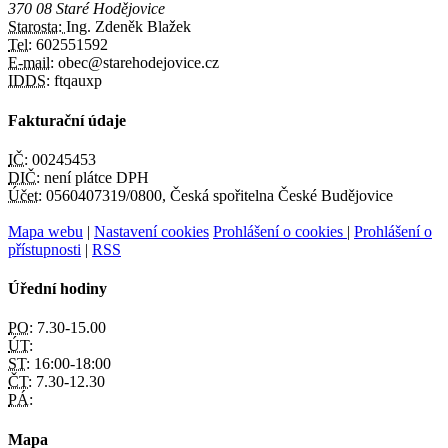
370 08 Staré Hodějovice
Starosta:
Ing. Zdeněk Blažek
Tel:
602551592
E-mail:
obec@starehodejovice.cz
IDDS:
ftqauxp
Fakturační údaje
IČ:
00245453
DIČ:
není plátce DPH
Účet:
0560407319/0800, Česká spořitelna České Budějovice
Mapa webu
|
Nastavení cookies
Prohlášení o cookies
|
Prohlášení o
přístupnosti
|
RSS
Úřední hodiny
PO:
7.30-15.00
ÚT:
ST:
16:00-18:00
ČT:
7.30-12.30
PÁ:
Mapa