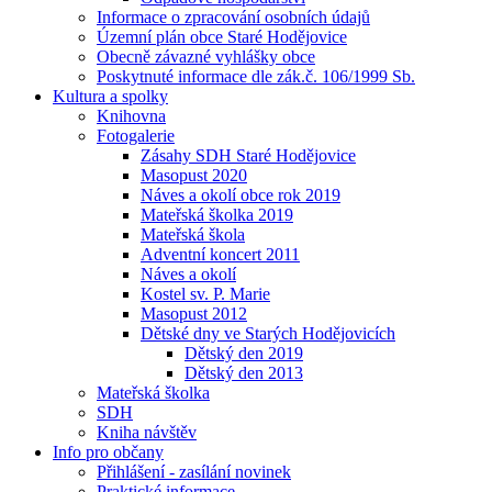
Informace o zpracování osobních údajů
Územní plán obce Staré Hodějovice
Obecně závazné vyhlášky obce
Poskytnuté informace dle zák.č. 106/1999 Sb.
Kultura a spolky
Knihovna
Fotogalerie
Zásahy SDH Staré Hodějovice
Masopust 2020
Náves a okolí obce rok 2019
Mateřská školka 2019
Mateřská škola
Adventní koncert 2011
Náves a okolí
Kostel sv. P. Marie
Masopust 2012
Dětské dny ve Starých Hodějovicích
Dětský den 2019
Dětský den 2013
Mateřská školka
SDH
Kniha návštěv
Info pro občany
Přihlášení - zasílání novinek
Praktické informace