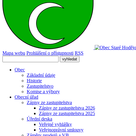
Mapa webu
Prohlášení o přístupnosti
RSS
Obec
Základní údaje
Historie
Zastupitelstvo
Komise a výbory
Obecní úřad
Zápisy ze zastupitelstva
Zápisy ze zastupitelstva 2026
Zápisy ze zastupitelstva 2025
Úřední deska
Veřejné vyhlášky
Veřejnoprávní smlouvy
Záměry prodejů a VB