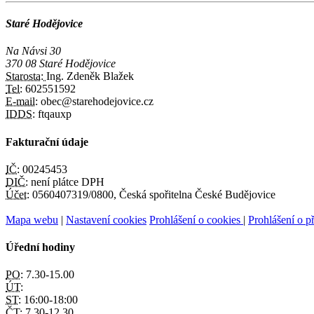
Staré Hodějovice
Na Návsi 30
370 08 Staré Hodějovice
Starosta:
Ing. Zdeněk Blažek
Tel:
602551592
E-mail:
obec@starehodejovice.cz
IDDS:
ftqauxp
Fakturační údaje
IČ:
00245453
DIČ:
není plátce DPH
Účet:
0560407319/0800, Česká spořitelna České Budějovice
Mapa webu
|
Nastavení cookies
Prohlášení o cookies
|
Prohlášení o př
Úřední hodiny
PO:
7.30-15.00
ÚT:
ST:
16:00-18:00
ČT:
7.30-12.30