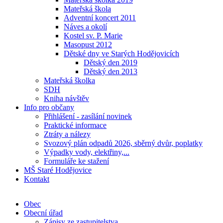
Mateřská škola
Adventní koncert 2011
Náves a okolí
Kostel sv. P. Marie
Masopust 2012
Dětské dny ve Starých Hodějovicích
Dětský den 2019
Dětský den 2013
Mateřská školka
SDH
Kniha návštěv
Info pro občany
Přihlášení - zasílání novinek
Praktické informace
Ztráty a nálezy
Svozový plán odpadů 2026, sběrný dvůr, poplatky
Výpadky vody, elektřiny,...
Formuláře ke stažení
MŠ Staré Hodějovice
Kontakt
Obec
Obecní úřad
Zápisy ze zastupitelstva