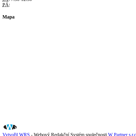
PÁ:
Mapa
Vytvořil WRS
- Webový Redakční Systém společnosti
W Partner s.r.o