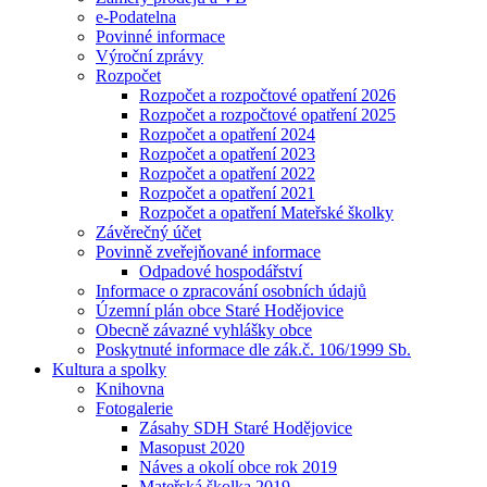
e-Podatelna
Povinné informace
Výroční zprávy
Rozpočet
Rozpočet a rozpočtové opatření 2026
Rozpočet a rozpočtové opatření 2025
Rozpočet a opatření 2024
Rozpočet a opatření 2023
Rozpočet a opatření 2022
Rozpočet a opatření 2021
Rozpočet a opatření Mateřské školky
Závěrečný účet
Povinně zveřejňované informace
Odpadové hospodářství
Informace o zpracování osobních údajů
Územní plán obce Staré Hodějovice
Obecně závazné vyhlášky obce
Poskytnuté informace dle zák.č. 106/1999 Sb.
Kultura a spolky
Knihovna
Fotogalerie
Zásahy SDH Staré Hodějovice
Masopust 2020
Náves a okolí obce rok 2019
Mateřská školka 2019