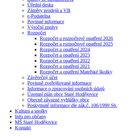
Úřední deska
Záměry prodejů a VB
e-Podatelna
Povinné informace
Výroční zprávy
Rozpočet
Rozpočet a rozpočtové opatření 2026
Rozpočet a rozpočtové opatření 2025
Rozpočet a opatření 2024
Rozpočet a opatření 2023
Rozpočet a opatření 2022
Rozpočet a opatření 2021
Rozpočet a opatření Mateřské školky
Závěrečný účet
Povinně zveřejňované informace
Informace o zpracování osobních údajů
Územní plán obce Staré Hodějovice
Obecně závazné vyhlášky obce
Poskytnuté informace dle zák.č. 106/1999 Sb.
Kultura a spolky
Info pro občany
MŠ Staré Hodějovice
Kontakt