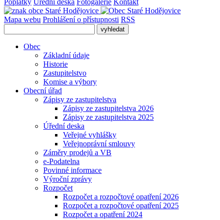
Poplatky
Úřední deska
Fotogalerie
Kontakt
Mapa webu
Prohlášení o přístupnosti
RSS
Obec
Základní údaje
Historie
Zastupitelstvo
Komise a výbory
Obecní úřad
Zápisy ze zastupitelstva
Zápisy ze zastupitelstva 2026
Zápisy ze zastupitelstva 2025
Úřední deska
Veřejné vyhlášky
Veřejnoprávní smlouvy
Záměry prodejů a VB
e-Podatelna
Povinné informace
Výroční zprávy
Rozpočet
Rozpočet a rozpočtové opatření 2026
Rozpočet a rozpočtové opatření 2025
Rozpočet a opatření 2024