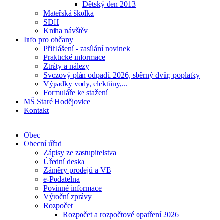
Dětský den 2013
Mateřská školka
SDH
Kniha návštěv
Info pro občany
Přihlášení - zasílání novinek
Praktické informace
Ztráty a nálezy
Svozový plán odpadů 2026, sběrný dvůr, poplatky
Výpadky vody, elektřiny,...
Formuláře ke stažení
MŠ Staré Hodějovice
Kontakt
Obec
Obecní úřad
Zápisy ze zastupitelstva
Úřední deska
Záměry prodejů a VB
e-Podatelna
Povinné informace
Výroční zprávy
Rozpočet
Rozpočet a rozpočtové opatření 2026