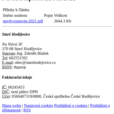
Přílohy k článku
Jméno souboru
Popis
Velikost
navrh-rozpoctu-2021.pdf
2644.3 Kb
Staré Hodějovice
Na Návsi 30
370 08 Staré Hodějovice
Starosta:
Ing. Zdeněk Blažek
Tel:
602551592
E-mail:
obec@starehodejovice.cz
IDDS:
ftqauxp
Fakturační údaje
IČ:
00245453
DIČ:
není plátce DPH
Účet:
0560407319/0800, Česká spořitelna České Budějovice
Mapa webu
|
Nastavení cookies
Prohlášení o cookies
|
Prohlášení o
přístupnosti
|
RSS