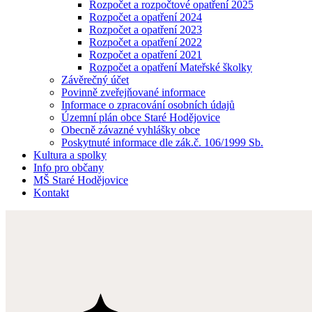
Rozpočet a rozpočtové opatření 2025
Rozpočet a opatření 2024
Rozpočet a opatření 2023
Rozpočet a opatření 2022
Rozpočet a opatření 2021
Rozpočet a opatření Mateřské školky
Závěrečný účet
Povinně zveřejňované informace
Informace o zpracování osobních údajů
Územní plán obce Staré Hodějovice
Obecně závazné vyhlášky obce
Poskytnuté informace dle zák.č. 106/1999 Sb.
Kultura a spolky
Info pro občany
MŠ Staré Hodějovice
Kontakt