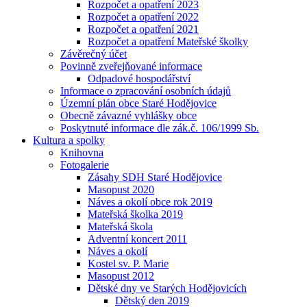
Rozpočet a opatření 2023
Rozpočet a opatření 2022
Rozpočet a opatření 2021
Rozpočet a opatření Mateřské školky
Závěrečný účet
Povinně zveřejňované informace
Odpadové hospodářství
Informace o zpracování osobních údajů
Územní plán obce Staré Hodějovice
Obecně závazné vyhlášky obce
Poskytnuté informace dle zák.č. 106/1999 Sb.
Kultura a spolky
Knihovna
Fotogalerie
Zásahy SDH Staré Hodějovice
Masopust 2020
Náves a okolí obce rok 2019
Mateřská školka 2019
Mateřská škola
Adventní koncert 2011
Náves a okolí
Kostel sv. P. Marie
Masopust 2012
Dětské dny ve Starých Hodějovicích
Dětský den 2019