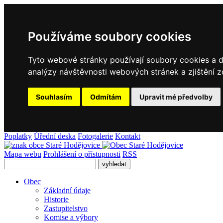
Používáme soubory cookies
Tyto webové stránky používají soubory cookies a da
analýzy návštěvnosti webových stránek a zjištění z
Souhlasím
Odmítám
Upravit mé předvolby
Poplatky
Úřední deska
Fotogalerie
Kontakt
Mapa webu
Prohlášení o přístupnosti
RSS
Obec
Základní údaje
Historie
Zastupitelstvo
Komise a výbory