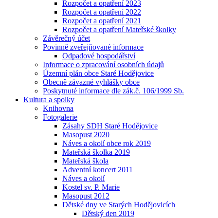
Rozpočet a opatření 2023
Rozpočet a opatření 2022
Rozpočet a opatření 2021
Rozpočet a opatření Mateřské školky
Závěrečný účet
Povinně zveřejňované informace
Odpadové hospodářství
Informace o zpracování osobních údajů
Územní plán obce Staré Hodějovice
Obecně závazné vyhlášky obce
Poskytnuté informace dle zák.č. 106/1999 Sb.
Kultura a spolky
Knihovna
Fotogalerie
Zásahy SDH Staré Hodějovice
Masopust 2020
Náves a okolí obce rok 2019
Mateřská školka 2019
Mateřská škola
Adventní koncert 2011
Náves a okolí
Kostel sv. P. Marie
Masopust 2012
Dětské dny ve Starých Hodějovicích
Dětský den 2019