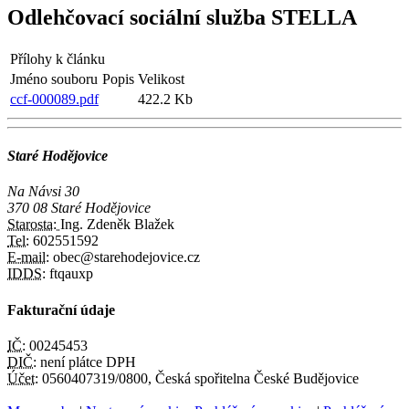
Odlehčovací sociální služba STELLA
Přílohy k článku
Jméno souboru
Popis
Velikost
ccf-000089.pdf
422.2 Kb
Staré Hodějovice
Na Návsi 30
370 08 Staré Hodějovice
Starosta:
Ing. Zdeněk Blažek
Tel:
602551592
E-mail:
obec@starehodejovice.cz
IDDS:
ftqauxp
Fakturační údaje
IČ:
00245453
DIČ:
není plátce DPH
Účet:
0560407319/0800, Česká spořitelna České Budějovice