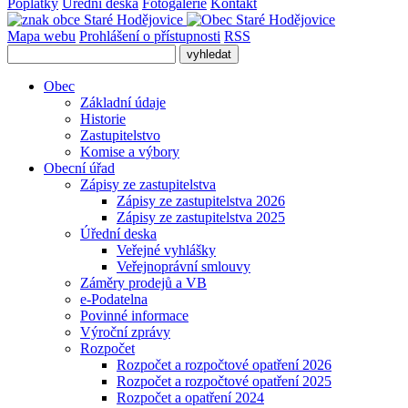
Poplatky
Úřední deska
Fotogalerie
Kontakt
Mapa webu
Prohlášení o přístupnosti
RSS
Obec
Základní údaje
Historie
Zastupitelstvo
Komise a výbory
Obecní úřad
Zápisy ze zastupitelstva
Zápisy ze zastupitelstva 2026
Zápisy ze zastupitelstva 2025
Úřední deska
Veřejné vyhlášky
Veřejnoprávní smlouvy
Záměry prodejů a VB
e-Podatelna
Povinné informace
Výroční zprávy
Rozpočet
Rozpočet a rozpočtové opatření 2026
Rozpočet a rozpočtové opatření 2025
Rozpočet a opatření 2024