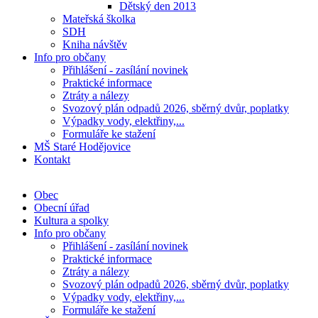
Dětský den 2013
Mateřská školka
SDH
Kniha návštěv
Info pro občany
Přihlášení - zasílání novinek
Praktické informace
Ztráty a nálezy
Svozový plán odpadů 2026, sběrný dvůr, poplatky
Výpadky vody, elektřiny,...
Formuláře ke stažení
MŠ Staré Hodějovice
Kontakt
Obec
Obecní úřad
Kultura a spolky
Info pro občany
Přihlášení - zasílání novinek
Praktické informace
Ztráty a nálezy
Svozový plán odpadů 2026, sběrný dvůr, poplatky
Výpadky vody, elektřiny,...
Formuláře ke stažení