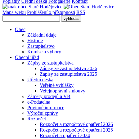
Poplatky
Úřední deska
Fotogalerie
Kontakt
Mapa webu
Prohlášení o přístupnosti
RSS
Obec
Základní údaje
Historie
Zastupitelstvo
Komise a výbory
Obecní úřad
Zápisy ze zastupitelstva
Zápisy ze zastupitelstva 2026
Zápisy ze zastupitelstva 2025
Úřední deska
Veřejné vyhlášky
Veřejnoprávní smlouvy
Záměry prodejů a VB
e-Podatelna
Povinné informace
Výroční zprávy
Rozpočet
Rozpočet a rozpočtové opatření 2026
Rozpočet a rozpočtové opatření 2025
Rozpočet a opatření 2024