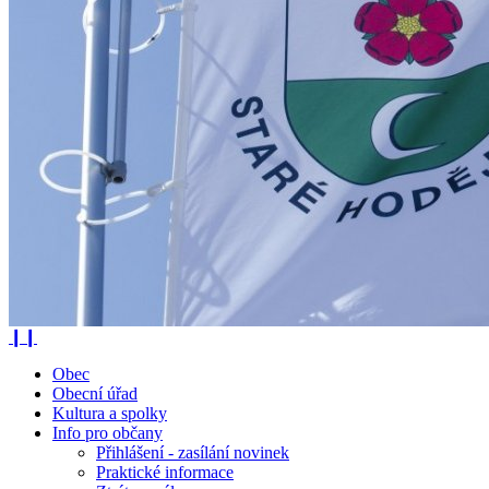
❙❙
Obec
Obecní úřad
Kultura a spolky
Info pro občany
Přihlášení - zasílání novinek
Praktické informace