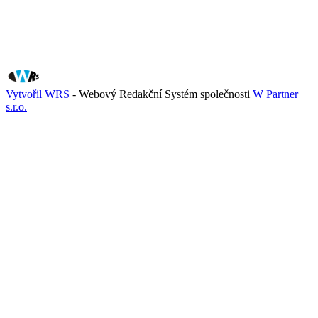
Vytvořil WRS
- Webový Redakční Systém společnosti
W Partner
s.r.o.