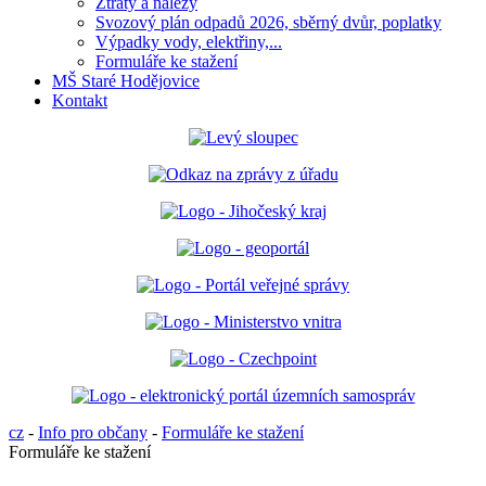
Ztráty a nálezy
Svozový plán odpadů 2026, sběrný dvůr, poplatky
Výpadky vody, elektřiny,...
Formuláře ke stažení
MŠ Staré Hodějovice
Kontakt
cz
-
Info pro občany
-
Formuláře ke stažení
Formuláře ke stažení