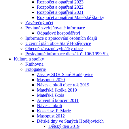
Rozpočet a opatření 2023
Rozpočet a opatření 2022
Rozpočet a opatření 2021
Rozpočet a opatření Mateřské školky
Závěrečný účet
Povinně zveřejňované informace
Odpadové hospodářství
Informace o zpracování osobních údajů
Územní plán obce Staré Hodějovice
Obecně závazné vyhlášky obce
Poskytnuté informace dle zák.č. 106/1999 Sb.
Kultura a spolky
Knihovna
Fotogalerie
Zásahy SDH Staré Hodějovice
Masopust 2020
Náves a okolí obce rok 2019
Mateřská školka 2019
Mateřská škola
Adventní koncert 2011
Náves a okolí
Kostel sv. P. Marie
Masopust 2012
Dětské dny ve Starých Hodějovicích
Dětský den 2019