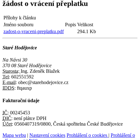
žádost o vrácení přeplatku
Přílohy k článku
Jméno souboru
Popis
Velikost
zadost-o-vraceni-preplatku.pdf
294.1 Kb
Staré Hodějovice
Na Návsi 30
370 08 Staré Hodějovice
Starosta:
Ing. Zdeněk Blažek
Tel:
602551592
E-mail:
obec@starehodejovice.cz
IDDS:
ftqauxp
Fakturační údaje
IČ:
00245453
DIČ:
není plátce DPH
Účet:
0560407319/0800, Česká spořitelna České Budějovice
Mapa webu
|
Nastavení cookies
Prohlášení o cookies
|
Prohlášení o