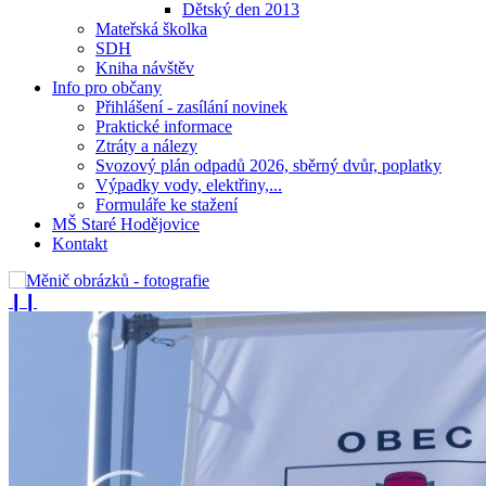
Dětský den 2013
Mateřská školka
SDH
Kniha návštěv
Info pro občany
Přihlášení - zasílání novinek
Praktické informace
Ztráty a nálezy
Svozový plán odpadů 2026, sběrný dvůr, poplatky
Výpadky vody, elektřiny,...
Formuláře ke stažení
MŠ Staré Hodějovice
Kontakt
❙❙