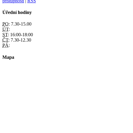
přístupnosti
|
RSS
Úřední hodiny
PO:
7.30-15.00
ÚT:
ST:
16:00-18:00
ČT:
7.30-12.30
PÁ:
Mapa