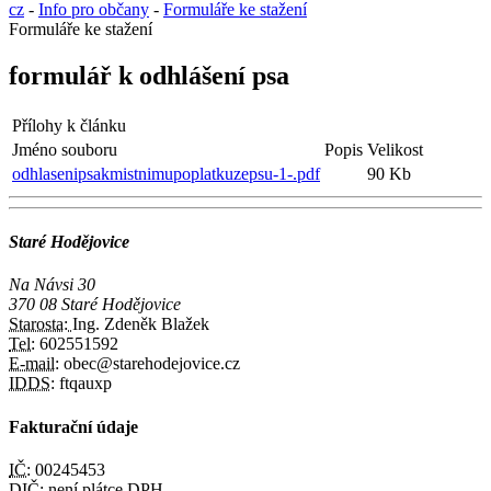
cz
-
Info pro občany
-
Formuláře ke stažení
Formuláře ke stažení
formulář k odhlášení psa
Přílohy k článku
Jméno souboru
Popis
Velikost
odhlasenipsakmistnimupoplatkuzepsu-1-.pdf
90 Kb
Staré Hodějovice
Na Návsi 30
370 08 Staré Hodějovice
Starosta:
Ing. Zdeněk Blažek
Tel:
602551592
E-mail:
obec@starehodejovice.cz
IDDS:
ftqauxp
Fakturační údaje
IČ:
00245453
DIČ:
není plátce DPH