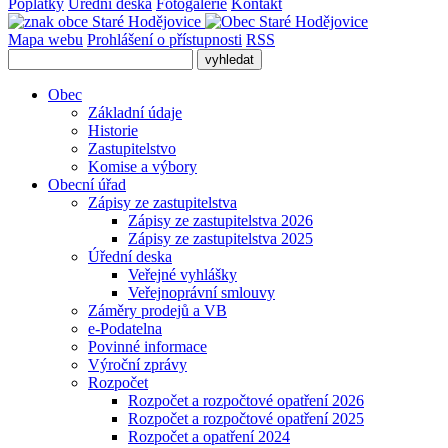
Poplatky
Úřední deska
Fotogalerie
Kontakt
Mapa webu
Prohlášení o přístupnosti
RSS
Obec
Základní údaje
Historie
Zastupitelstvo
Komise a výbory
Obecní úřad
Zápisy ze zastupitelstva
Zápisy ze zastupitelstva 2026
Zápisy ze zastupitelstva 2025
Úřední deska
Veřejné vyhlášky
Veřejnoprávní smlouvy
Záměry prodejů a VB
e-Podatelna
Povinné informace
Výroční zprávy
Rozpočet
Rozpočet a rozpočtové opatření 2026
Rozpočet a rozpočtové opatření 2025
Rozpočet a opatření 2024