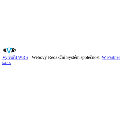
Vytvořil WRS
- Webový Redakční Systém společnosti
W Partner
s.r.o.