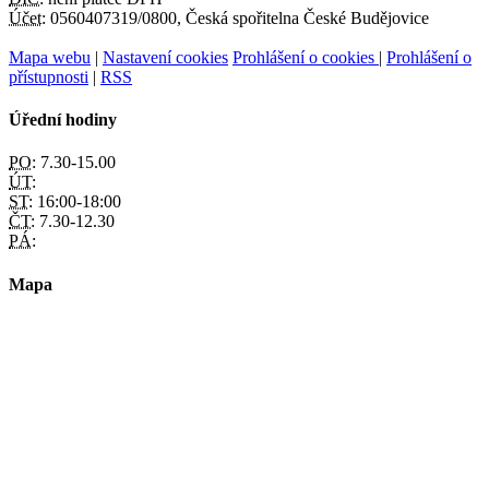
Účet:
0560407319/0800, Česká spořitelna České Budějovice
Mapa webu
|
Nastavení cookies
Prohlášení o cookies
|
Prohlášení o
přístupnosti
|
RSS
Úřední hodiny
PO:
7.30-15.00
ÚT:
ST:
16:00-18:00
ČT:
7.30-12.30
PÁ:
Mapa