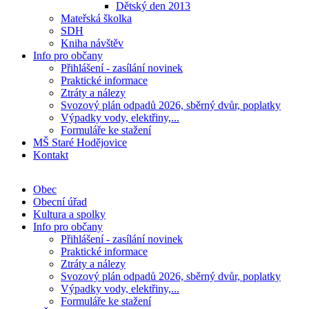
Dětský den 2013
Mateřská školka
SDH
Kniha návštěv
Info pro občany
Přihlášení - zasílání novinek
Praktické informace
Ztráty a nálezy
Svozový plán odpadů 2026, sběrný dvůr, poplatky
Výpadky vody, elektřiny,...
Formuláře ke stažení
MŠ Staré Hodějovice
Kontakt
Obec
Obecní úřad
Kultura a spolky
Info pro občany
Přihlášení - zasílání novinek
Praktické informace
Ztráty a nálezy
Svozový plán odpadů 2026, sběrný dvůr, poplatky
Výpadky vody, elektřiny,...
Formuláře ke stažení