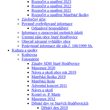
Rozpočet a opatření 2023
Rozpočet a opatření 2022
Rozpočet a opatření 2021
Rozpočet a opatření Mateřské školky
Závěrečný účet
Povinně zveřejňované informace
Odpadové hospodářství
Informace o zpracování osobních údajů
Územní plán obce Staré Hodějovice
Obecně závazné vyhlášky obce
Poskytnuté informace dle zák.č. 106/1999 Sb.
Kultura a spolky
Knihovna
Fotogalerie
Zásahy SDH Staré Hodějovice
Masopust 2020
Náves a okolí obce rok 2019
Mateřská školka 2019
Mateřská škola
Adventní koncert 2011
Náves a okolí
Kostel sv. P. Marie
Masopust 2012
Dětské dny ve Starých Hodějovicích
Dětský den 2019