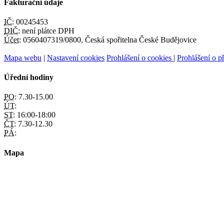
Fakturační údaje
IČ:
00245453
DIČ:
není plátce DPH
Účet:
0560407319/0800, Česká spořitelna České Budějovice
Mapa webu
|
Nastavení cookies
Prohlášení o cookies
|
Prohlášení o př
Úřední hodiny
PO:
7.30-15.00
ÚT:
ST:
16:00-18:00
ČT:
7.30-12.30
PÁ:
Mapa