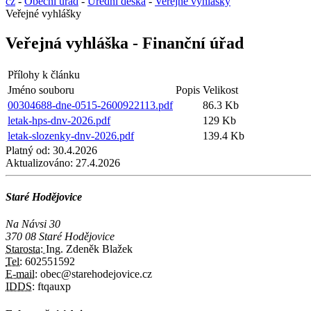
cz
-
Obecní úřad
-
Úřední deska
-
Veřejné vyhlášky
Veřejné vyhlášky
Veřejná vyhláška - Finanční úřad
Přílohy k článku
Jméno souboru
Popis
Velikost
00304688-dne-0515-2600922113.pdf
86.3 Kb
letak-hps-dnv-2026.pdf
129 Kb
letak-slozenky-dnv-2026.pdf
139.4 Kb
Platný od:
30.4.2026
Aktualizováno:
27.4.2026
Staré Hodějovice
Na Návsi 30
370 08 Staré Hodějovice
Starosta:
Ing. Zdeněk Blažek
Tel:
602551592
E-mail:
obec@starehodejovice.cz
IDDS:
ftqauxp