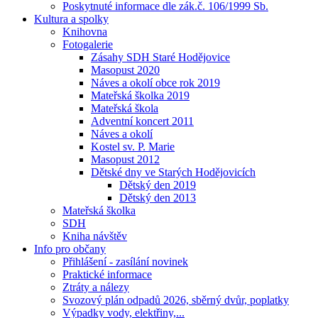
Poskytnuté informace dle zák.č. 106/1999 Sb.
Kultura a spolky
Knihovna
Fotogalerie
Zásahy SDH Staré Hodějovice
Masopust 2020
Náves a okolí obce rok 2019
Mateřská školka 2019
Mateřská škola
Adventní koncert 2011
Náves a okolí
Kostel sv. P. Marie
Masopust 2012
Dětské dny ve Starých Hodějovicích
Dětský den 2019
Dětský den 2013
Mateřská školka
SDH
Kniha návštěv
Info pro občany
Přihlášení - zasílání novinek
Praktické informace
Ztráty a nálezy
Svozový plán odpadů 2026, sběrný dvůr, poplatky
Výpadky vody, elektřiny,...