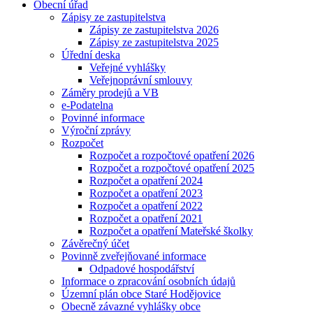
Obecní úřad
Zápisy ze zastupitelstva
Zápisy ze zastupitelstva 2026
Zápisy ze zastupitelstva 2025
Úřední deska
Veřejné vyhlášky
Veřejnoprávní smlouvy
Záměry prodejů a VB
e-Podatelna
Povinné informace
Výroční zprávy
Rozpočet
Rozpočet a rozpočtové opatření 2026
Rozpočet a rozpočtové opatření 2025
Rozpočet a opatření 2024
Rozpočet a opatření 2023
Rozpočet a opatření 2022
Rozpočet a opatření 2021
Rozpočet a opatření Mateřské školky
Závěrečný účet
Povinně zveřejňované informace
Odpadové hospodářství
Informace o zpracování osobních údajů
Územní plán obce Staré Hodějovice
Obecně závazné vyhlášky obce