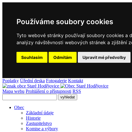
Používáme soubory cookies
Tyto webové stránky používají soubory cookies a da
analýzy návštěvnosti webových stránek a zjištění z
Souhlasím
Odmítám
Upravit mé předvolby
Poplatky
Úřední deska
Fotogalerie
Kontakt
Mapa webu
Prohlášení o přístupnosti
RSS
Obec
Základní údaje
Historie
Zastupitelstvo
Komise a výbory